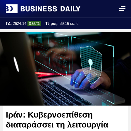
ΓΔ:
2624.14
0.60%
Τζίρος:
89.16 εκ. €
Τελ. ενημέρωση:
13:51:35
Ιράν: Κυβερνοεπίθεση
διαταράσσει τη λειτουργία