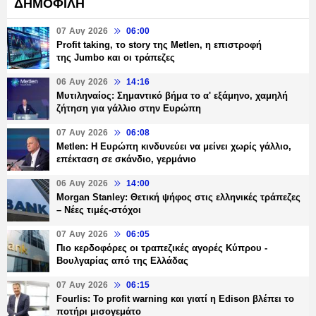
ΔΗΜΟΦΙΛΗ
07 Αυγ 2026
06:00
Profit taking, το story της Metlen, η επιστροφή
της Jumbo και οι τράπεζες
06 Αυγ 2026
14:16
Μυτιληναίος: Σημαντικό βήμα το α' εξάμηνο, χαμηλή
ζήτηση για γάλλιο στην Ευρώπη
07 Αυγ 2026
06:08
Metlen: Η Ευρώπη κινδυνεύει να μείνει χωρίς γάλλιο,
επέκταση σε σκάνδιο, γερμάνιο
06 Αυγ 2026
14:00
Morgan Stanley: Θετική ψήφος στις ελληνικές τράπεζες
– Νέες τιμές-στόχοι
07 Αυγ 2026
06:05
Πιο κερδοφόρες οι τραπεζικές αγορές Κύπρου -
Βουλγαρίας από της Ελλάδας
07 Αυγ 2026
06:15
Fourlis: Το profit warning και γιατί η Edison βλέπει το
ποτήρι μισογεμάτο