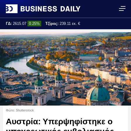
ΓΔ:
2615.07
0.25%
Τζίρος:
239.11 εκ. €
Τελ. ενημέρωση:
17:25:01
Φώτο: Shutterstock
Αυστρία: Υπερψηφίστηκε ο