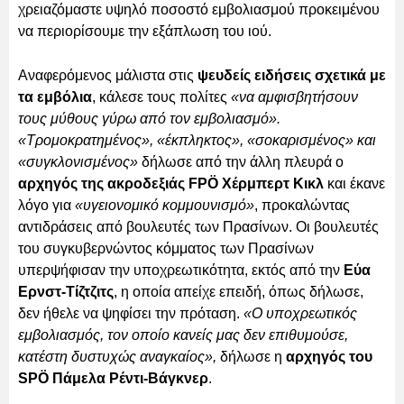
χρειαζόμαστε υψηλό ποσοστό εμβολιασμού προκειμένου
να περιορίσουμε την εξάπλωση του ιού.
Αναφερόμενος μάλιστα στις
ψευδείς ειδήσεις σχετικά με
τα εμβόλια
, κάλεσε τους πολίτες
«να αμφισβητήσουν
τους μύθους γύρω από τον εμβολιασμό».
«Τρομοκρατημένος», «έκπληκτος», «σοκαρισμένος» και
«συγκλονισμένος»
δήλωσε από την άλλη πλευρά ο
αρχηγός της ακροδεξιάς FPÖ Χέρμπερτ Κικλ
και έκανε
λόγο για
«υγειονομικό κομμουνισμό»
, προκαλώντας
αντιδράσεις από βουλευτές των Πρασίνων. Οι βουλευτές
του συγκυβερνώντος κόμματος των Πρασίνων
υπερψήφισαν την υποχρεωτικότητα, εκτός από την
Εύα
Ερνστ-Τίζτζιτς
, η οποία απείχε επειδή, όπως δήλωσε,
δεν ήθελε να ψηφίσει την πρόταση.
«Ο υποχρεωτικός
εμβολιασμός, τον οποίο κανείς μας δεν επιθυμούσε,
κατέστη δυστυχώς αναγκαίος»,
δήλωσε η
αρχηγός του
SPÖ Πάμελα Ρέντι-Βάγκνερ
.