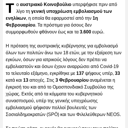
T
o
αυστριακό Κοινοβούλιο
υπερψήφισε πριν από
λίγο τη
γενική υποχρέωση εμβολιασμού των
ενηλίκων
, η οποία θα εφαρμοστεί από την
1η
Φεβρουαρίου
. Τα πρόστιμα για όσους δεν
συμμορφωθούν φθάνουν έως και τα
3.600
ευρώ.
Η πρόταση της αυστριακής κυβέρνησης για εμβολιασμό
όλων των πολιτών άνω των 18 ετών, με την εξαίρεση των
εγκύων, όσων για ιατρικούς λόγους δεν πρέπει να
εμβολιαστούν και όσων έχουν αναρρώσει από Covid-19
το τελευταίο εξάμηνο, εγκρίθηκε με
137
ψήφους υπέρ,
33
κατά και
13
αποχές. Στις
3 Φεβρουαρίου
αναμένεται η
έγκρισή του και από το Ομοσπονδιακό Συμβούλιο της
χώρας. Εκτός από τα κόμματα του κυβερνητικού
συνασπισμού, υπέρ της γενικής υποχρέωσης
εμβολιασμού ψήφισαν πολλοί βουλευτές των
Σοσιαλδημοκρατών (SPÖ) και των Φιλελεύθερων NEOS.