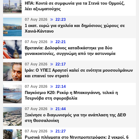
ΗΠΑ: Κοντά σε συμφωνία για τα Στενά του Ορμούζ,
λέει αξιωματούχος
07 Αυγ 2026
22:23
1 εκατ. ευρώ για σχολεία και δημόσιους χώρους σε
Χανιά-Κάντανο
07 Αυγ 2026
22:21
Βρετανία: Δολοφόνος καταδικάστηκε για δύο
γυναικοκτονίες, συγγνώμη από την αστυνομία
07 Αυγ 2026
22:17
Ιράν: Ο ΥΠΕΞ Αραγτσί καλεί σε ενότητα μουσουλμάνων
και επαινεί τον στρατό
07 Αυγ 2026
22:14
Παγκόσμιο Κ20: Ρεκόρ η Μπακογιάννη, τελικό η
Τσερνόβα στη σφυροβολία
07 Αυγ 2026
21:44
Ξεκίνησε ο διαγωνισμός για την ανάπλαση της ΔΕΘ
στη Θεσσαλονίκη
07 Αυγ 2026
21:27
Ρωσικά πλήγματα στο Ντνιπροπετρόφσκ: 2 νεκροί, 6