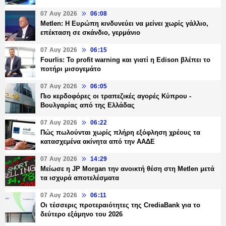
07 Αυγ 2026
06:08
Metlen: Η Ευρώπη κινδυνεύει να μείνει χωρίς γάλλιο,
επέκταση σε σκάνδιο, γερμάνιο
07 Αυγ 2026
06:15
Fourlis: Το profit warning και γιατί η Edison βλέπει το
ποτήρι μισογεμάτο
07 Αυγ 2026
06:05
Πιο κερδοφόρες οι τραπεζικές αγορές Κύπρου -
Βουλγαρίας από της Ελλάδας
07 Αυγ 2026
06:22
Πώς πωλούνται χωρίς πλήρη εξόφληση χρέους τα
κατασχεμένα ακίνητα από την ΑΑΔΕ
07 Αυγ 2026
14:29
Μείωσε η JP Morgan την ανοικτή θέση στη Metlen μετά
τα ισχυρά αποτελέσματα
07 Αυγ 2026
06:11
Οι τέσσερις προτεραιότητες της CrediaBank για το
δεύτερο εξάμηνο του 2026