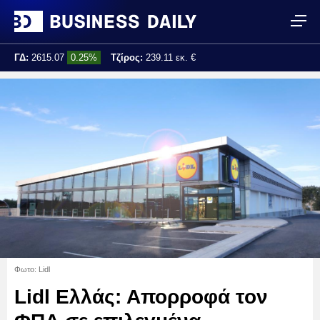
ΓΔ:
2615.07
0.25%
Τζίρος:
239.11 εκ. €
Τελ. ενημέρωση:
17:25:01
Φωτο: Lidl
Lidl Ελλάς: Απορροφά τον