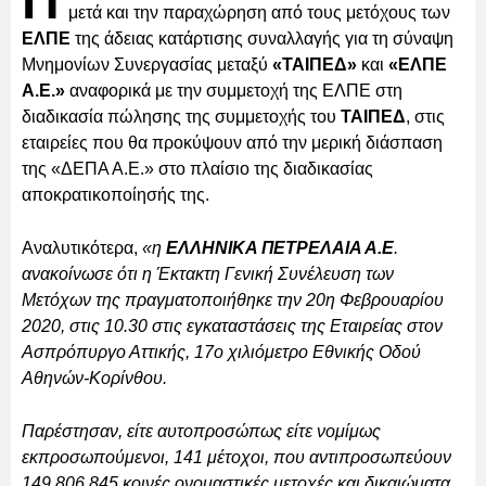
Π
μετά και την παραχώρηση από τους μετόχους των
ΕΛΠΕ
της άδειας κατάρτισης συναλλαγής για τη σύναψη
Μνημονίων Συνεργασίας μεταξύ
«ΤΑΙΠΕΔ»
και
«ΕΛΠΕ
Α.Ε.»
αναφορικά με την συμμετοχή της ΕΛΠΕ στη
διαδικασία πώλησης της συμμετοχής του
ΤΑΙΠΕΔ
, στις
εταιρείες που θα προκύψουν από την μερική διάσπαση
της «ΔΕΠΑ Α.Ε.» στο πλαίσιο της διαδικασίας
αποκρατικοποίησής της.
Αναλυτικότερα,
«η
ΕΛΛΗΝΙΚΑ ΠΕΤΡΕΛΑΙΑ Α.Ε
.
ανακοίνωσε ότι η Έκτακτη Γενική Συνέλευση των
Μετόχων της πραγματοποιήθηκε την 20η Φεβρουαρίου
2020, στις 10.30 στις εγκαταστάσεις της Εταιρείας στον
Ασπρόπυργο Αττικής, 17ο χιλιόμετρο Εθνικής Οδού
Αθηνών-Κορίνθου.
Παρέστησαν, είτε αυτοπροσώπως είτε νομίμως
εκπροσωπούμενοι, 141 μέτοχοι, που αντιπροσωπεύουν
149.806.845 κοινές ονομαστικές μετοχές και δικαιώματα