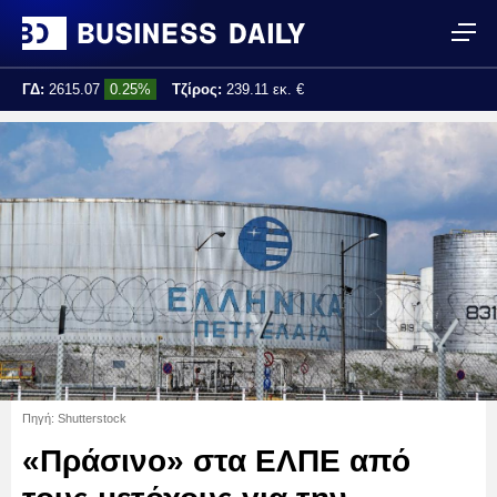
ΓΔ:
2615.07
0.25%
Τζίρος:
239.11 εκ. €
Τελ. ενημέρωση:
17:25:01
Πηγή: Shutterstock
«Πράσινο» στα ΕΛΠΕ από