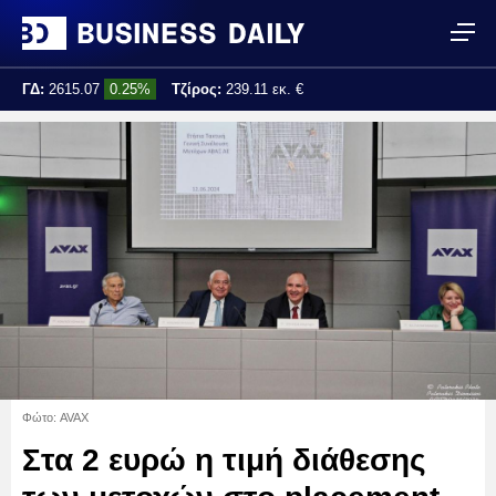
ΓΔ:
2615.07
0.25%
Τζίρος:
239.11 εκ. €
Τελ. ενημέρωση:
17:25:01
Φώτο: AVAX
Στα 2 ευρώ η τιμή διάθεσης