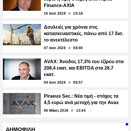
Finance-AXIA
16 Ιουλ 2026
10:18
Δουλειές για χρόνια στις
κατασκευαστικές, πάνω από 17 δισ.
το ανεκτέλεστο
07 Ιουν 2026
08:00
AVAX: Άνοδος 17,3% του τζίρου στα
208,4 εκατ. και EBITDA στα 26,7
εκατ.
04 Ιουν 2026
08:57
Piraeus Sec.: Νέα τιμή - στόχος τα
4,5 ευρώ ανά μετοχή για την Avax
06 Μάιος 2026
13:44
ΔΗΜΟΦΙΛΗ