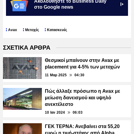
Ακολουθήστε το Business Daily
στο Google news
Avax
Μετοχές
Κατασκευές
ΣΧΕΤΙΚΑ ΑΡΘΡΑ
Θεσμικοί μπαίνουν στην Avax με
placement για 4-5% των μετοχών
11 Μαρ 2025
04:30
Πώς άλλαξε πρόσωπο η Avax με
μείωση δανεισμού και υψηλό
ανεκτέλεστο
10 Ιαν 2024
06:03
ΓΕΚ ΤΕΡΝΑ: Ανεβαίνει στα 55,20
ευρώ η τιμή-στόχος από Alpha