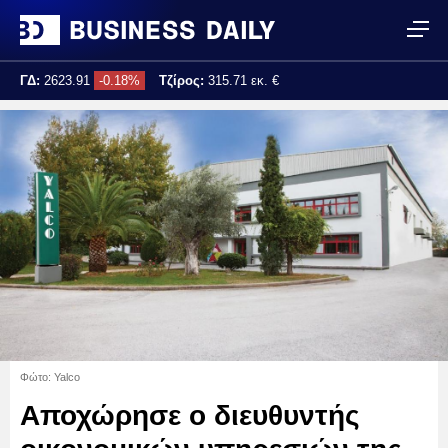
ΓΔ:
2623.91
-0.18%
Τζίρος:
315.71 εκ. €
Τελ. ενημέρωση:
17:25:04
Φώτο: Yalco
Αποχώρησε ο διευθυντής