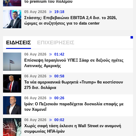
το premium του πολέμου
05 Αυγ 2026
19:18
Στάσσης: Επιβεβαιώνει EBITDA 2,4 δισ. το 2026,
ώριμες οι συζητήσεις για το data center
ΕΙΔΗΣΕΙΣ
ΕΠΙΧΕΙΡΗΣΕΙΣ
06 Αυγ 2026
01:42
Επίσκεψη Ισραηλινού ΥΠΕΞ Σάαρ σε δεξιούς ηγέτες
Λατινικής Αμερικής
06 Αυγ 2026
00:58
Τα νέα αμερικανικά θωρηκτά «Trump» θα κοστίσουν
275 δισ. δολάρια
06 Αυγ 2026
00:26
Ιράν: Ο Πεζεσκιάν παραδέχεται δυσκολία επαφής με
τον Χαμενεΐ
06 Αυγ 2026
00:02
Χωρίς σαφή τάση έκλεισε η Wall Street εν αναμονή
συμφωνίας ΗΠΑ-Ιράν