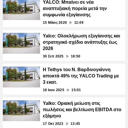
YALCO: Μπαίνει σε νέα
αναπτυξιακή πορεία μετά την
συμφωνία εξυγίανσης
15 Μάιος 2026
11:49
Yalco: Ολοκλήρωση εξυγίανσης και
στρατηγικό σχέδιο ανάπτυξης έως
2026
30 Σεπ 2025
18:50
Η Tethys του Ν. Βαρδινογιάννη
αποκτά 49% της YALCO Trading με
3 εκατ.
18 Ιουν 2025
15:01
Yalko: Οριακή μείωση στις
πωλήσεις και βελτίωση EBITDA στο
εξάμηνο
17 Οκτ 2023
13:45