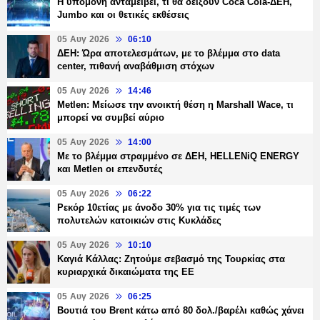
Η υπομονή ανταμείβει, τι θα δείξουν Coca Cola-ΔΕΗ,
Jumbo και οι θετικές εκθέσεις
05 Αυγ 2026
06:10
ΔΕΗ: Ώρα αποτελεσμάτων, με το βλέμμα στο data
center, πιθανή αναβάθμιση στόχων
05 Αυγ 2026
14:46
Metlen: Μείωσε την ανοικτή θέση η Marshall Wace, τι
μπορεί να συμβεί αύριο
05 Αυγ 2026
14:00
Με το βλέμμα στραμμένο σε ΔΕΗ, HELLENiQ ENERGY
και Metlen οι επενδυτές
05 Αυγ 2026
06:22
Ρεκόρ 10ετίας με άνοδο 30% για τις τιμές των
πολυτελών κατοικιών στις Κυκλάδες
05 Αυγ 2026
10:10
Καγιά Κάλλας: Ζητούμε σεβασμό της Τουρκίας στα
κυριαρχικά δικαιώματα της ΕΕ
05 Αυγ 2026
06:25
Βουτιά του Brent κάτω από 80 δολ./βαρέλι καθώς χάνει