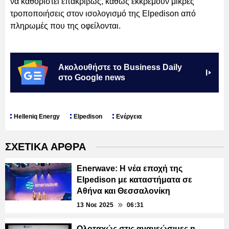
να καθοριστεί επακριβώς, καθώς εκκρεμούν μικρές
τροποποιήσεις στον ισολογισμό της Elpedison από
πληρωμές που της οφείλονται.
Ακολουθήστε το Business Daily
στο Google news
Helleniq Energy
Elpedison
Ενέργεια
ΣΧΕΤΙΚΑ ΑΡΘΡΑ
Enerwave: Η νέα εποχή της
Elpedison με καταστήματα σε
Αθήνα και Θεσσαλονίκη
13 Νοε 2025
06:31
Ολοταχώς στις ανανεώσιμες η