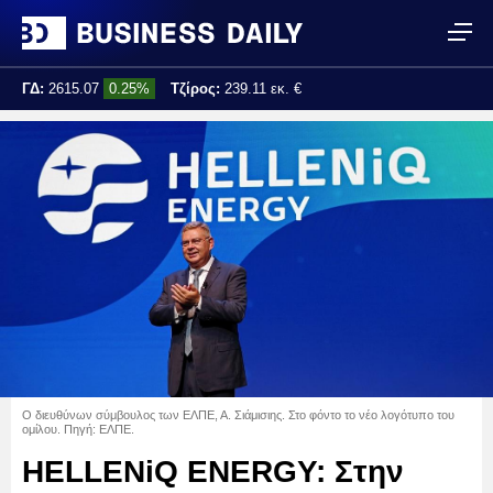
ΓΔ:
2615.07
0.25%
Τζίρος:
239.11 εκ. €
Τελ. ενημέρωση:
17:25:01
Ο διευθύνων σύμβουλος των ΕΛΠΕ, Α. Σιάμισιης. Στο φόντο το νέο λογότυπο του
ομίλου. Πηγή: ΕΛΠΕ.
HELLENiQ ENERGY: Στην