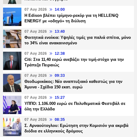
07 Αυγ 2026
14:00
Η Edison βλέπει τρίμηνο-ρεκόρ για τη HELLENiQ
ENERGY με «οδηγό» τη διύλιση
07 Αυγ 2026
13:40
Φοιτητικά ενοίκια: Υψηλές τιμές για παλιά σπίτια, μόνο
το 34% είναι ανακαινισμένο
07 Αυγ 2026
12:38
Citi: Στα 11,40 ευρώ ανεβάζει την τιμή-στόχο για την
Τράπεζα Πειραιώς
07 Αυγ 2026
09:33
Θεοδωρικάκος: Νέο αναπτυξιακό καθεστώς για την
Άμυνα - Σχέδια 150 εκατ. ευρώ
07 Αυγ 2026
15:27
ΥΠΠΟ: 1.106.000 ευρώ σε Πολυθεματικά Φεστιβάλ σε
όλη την Ελλάδα
07 Αυγ 2026
08:35
Σ. Αρναούτογλου: Ερώτηση στην Κομισιόν για ακριβά
διόδια σε ελληνικούς δρόμους