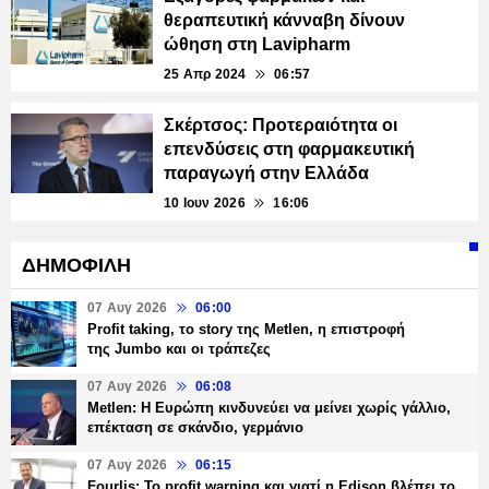
θεραπευτική κάνναβη δίνουν
ώθηση στη Lavipharm
25 Απρ 2024
06:57
Σκέρτσος: Προτεραιότητα οι
επενδύσεις στη φαρμακευτική
παραγωγή στην Ελλάδα
10 Ιουν 2026
16:06
ΔΗΜΟΦΙΛΗ
07 Αυγ 2026
06:00
Profit taking, το story της Metlen, η επιστροφή
της Jumbo και οι τράπεζες
07 Αυγ 2026
06:08
Metlen: Η Ευρώπη κινδυνεύει να μείνει χωρίς γάλλιο,
επέκταση σε σκάνδιο, γερμάνιο
07 Αυγ 2026
06:15
Fourlis: Το profit warning και γιατί η Edison βλέπει το