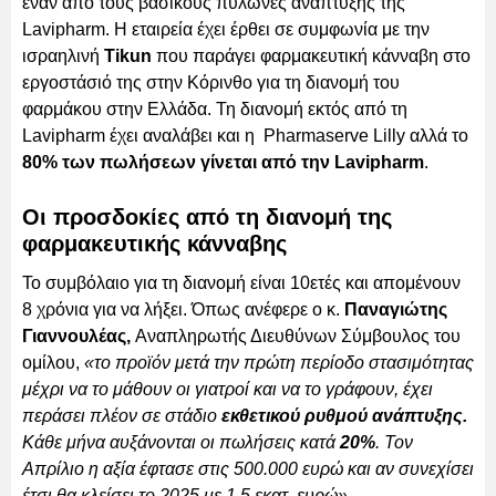
έναν από τους βασικούς πυλώνες ανάπτυξης της
Lavipharm. H εταιρεία έχει έρθει σε συμφωνία με την
ισραηλινή
Tikun
που παράγει φαρμακευτική κάνναβη στο
εργοστάσιό της στην Κόρινθο για τη διανομή του
φαρμάκου στην Ελλάδα. Τη διανομή εκτός από τη
Lavipharm έχει αναλάβει και η Pharmaserve Lilly αλλά το
80% των πωλήσεων γίνεται από την Lavipharm
.
Οι προσδοκίες από τη διανομή της
φαρμακευτικής κάνναβης
To συμβόλαιο για τη διανομή είναι 10ετές και απομένουν
8 χρόνια για να λήξει. Όπως ανέφερε ο κ.
Παναγιώτης
Γιαννουλέας,
Αναπληρωτής Διευθύνων Σύμβουλος του
ομίλου,
«το προϊόν μετά την πρώτη περίοδο στασιμότητας
μέχρι να το μάθουν οι γιατροί και να το γράφουν, έχει
περάσει πλέον σε στάδιο
εκθετικού ρυθμού ανάπτυξης.
Κάθε μήνα αυξάνονται οι πωλήσεις κατά
20%
. Τον
Απρίλιο η αξία έφτασε στις 500.000 ευρώ και αν συνεχίσει
έτσι θα κλείσει το 2025 με 1,5 εκατ. ευρώ»
.