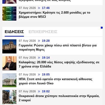
07 Αυγ 2026
17:46
Χρηματιστήριο: Κράτησε τις 2.600 μονάδες με το
βλέμμα στον MSCI
ΕΙΔΗΣΕΙΣ
ΕΠΙΧΕΙΡΗΣΕΙΣ
07 Αυγ 2026
19:28
Γερμανία: Ρώσοι χάκερ πίσω από πλαστό βίντεο για
παραίτηση Μερτς
07 Αυγ 2026
19:14
Καλαφάτης: 20.000 νέες θέσεις υψηλής εξειδίκευσης σε
7 χρόνια στην Ελλάδα
07 Αυγ 2026
19:05
ΗΠΑ: Στοπ από εφετείο στην κατασκευή αίθουσας
χορού στον Λευκό Οίκο
07 Αυγ 2026
19:02
Ουκρανικό drone χτύπησε πολυκατοικία στην Κριμαία,
2 νεκροί