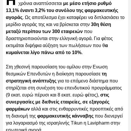
Η
χρόνια αναπτύσσεται
με μέσο ετήσιο ρυθμό
13,1% έναντι 3,2% του συνόλου της φαρμακευτικής
αγοράς
. Ως αποτέλεσμα έχει καταφέρει να διπλασιάσει το
μερίδιο αγοράς της και να βρίσκεται στην
30η θέση
μεταξύ περίπου των 300 εταιρειών
που
δραστηριοποιούνται στην ελληνική αγορά. Για φέτος
εκτιμάται διψήφια αύξηση των πωλήσεων που θ
α
κυμαίνεται λίγο πάνω από το 10%.
Στη χθεσινή παρουσίαση του ομίλου στην Ενωση
θεσμικών Επενδυτών η διοίκηση παρουσίασε
τη
στρατηγική ανάπτυξης
για το επόμενο διάστημα που
στηρίζεται στη συνέχιση του επενδυτικού προγράμματος
(9 εκατ. ευρώ πέρυσι και 8 εκατ. ευρώ φέτος),
στις
συνεργασίες με διεθνείς εταιρείες, σε εξαγορές
φαρμάκων
αλλά και στις ενθαρρυντικές προοπτικές από
τη διανομή της
φαρμακευτικής κάνναβης
που διενεργεί
για λογαριασμό της ισραηλινής Τikun η Lavipharm στην
εσωτερική αγορά.