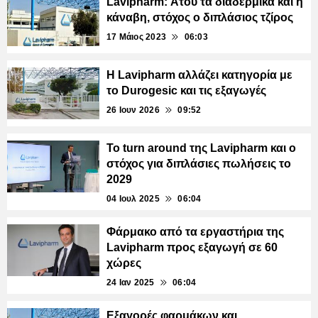
Lavipharm: Ατού τα διαδερμικά και η
κάναβη, στόχος ο διπλάσιος τζίρος
17 Μάιος 2023
06:03
Η Lavipharm αλλάζει κατηγορία με
το Durogesic και τις εξαγωγές
26 Ιουν 2026
09:52
Το turn around της Lavipharm και ο
στόχος για διπλάσιες πωλήσεις το
2029
04 Ιουλ 2025
06:04
Φάρμακο από τα εργαστήρια της
Lavipharm προς εξαγωγή σε 60
χώρες
24 Ιαν 2025
06:04
Εξαγορές φαρμάκων και