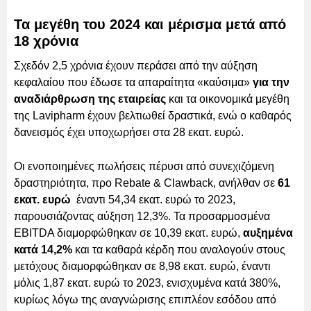
Τα μεγέθη του 2024 και μέρισμα μετά από
18 χρόνια
Σχεδόν 2,5 χρόνια έχουν περάσει από την αύξηση
κεφαλαίου που έδωσε τα απαραίτητα «καύσιμα»
για την
αναδιάρθρωση της εταιρείας
και
τα οικονομικά μεγέθη
της Lavipharm έχουν βελτιωθεί δραστικά, ενώ ο καθαρός
δανεισμός έχει υποχωρήσει στα 28 εκατ. ευρώ.
Οι ενοποιημένες πωλήσεις πέρυσι από συνεχιζόμενη
δραστηριότητα, προ Rebate & Clawback, ανήλθαν σε
61
εκατ. ευρώ
έναντι 54,34 εκατ. ευρώ το 2023,
παρουσιάζοντας αύξηση 12,3%. Τα προσαρμοσμένα
EBITDA διαμορφώθηκαν σε 10,39 εκατ. ευρώ,
αυξημένα
κατά 14,2%
και τα καθαρά κέρδη που αναλογούν στους
μετόχους διαμορφώθηκαν σε 8,98 εκατ. ευρώ, έναντι
μόλις 1,87 εκατ. ευρώ το 2023, ενισχυμένα κατά 380%,
κυρίως λόγω της αναγνώρισης επιπλέον εσόδου από