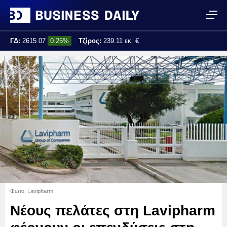
ΓΔ:
2615.07
0.25%
Τζίρος:
239.11 εκ. €
Τελ. ενημέρωση:
17:25:01
Φωτο; Lavipharm
Νέους πελάτες στη Lavipharm