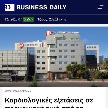
ΓΔ:
2615.07
0.25%
Τζίρος:
239.11 εκ. €
Τελ. ενημέρωση:
17:25:01
Φώτο: Ιατρικο Αθηνών
Καρδιολογικές εξετάσεις σε