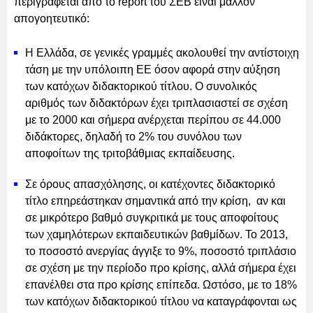
περιγράφεται από το report του ΣΕΒ είναι μάλλον
απογοητευτικό:
Η Ελλάδα, σε γενικές γραμμές ακολουθεί την αντίστοιχη
τάση με την υπόλοιπη ΕΕ όσον αφορά στην αύξηση
των κατόχων διδακτορικού τίτλου. Ο συνολικός
αριθμός των διδακτόρων έχει τριπλασιαστεί σε σχέση
με το 2000 και σήμερα ανέρχεται περίπου σε 44.000
διδάκτορες, δηλαδή το 2% του συνόλου των
αποφοίτων της τριτοβάθμιας εκπαίδευσης.
Σε όρους απασχόλησης, οι κατέχοντες διδακτορικό
τίτλο επηρεάστηκαν σημαντικά από την κρίση, αν και
σε μικρότερο βαθμό συγκριτικά με τους αποφοίτους
των χαμηλότερων εκπαιδευτικών βαθμίδων. Το 2013,
το ποσοστό ανεργίας άγγιξε το 9%, ποσοστό τριπλάσιο
σε σχέση με την περίοδο προ κρίσης, αλλά σήμερα έχει
επανέλθει στα προ κρίσης επίπεδα. Ωστόσο, με το 18%
των κατόχων διδακτορικού τίτλου να καταγράφονται ως