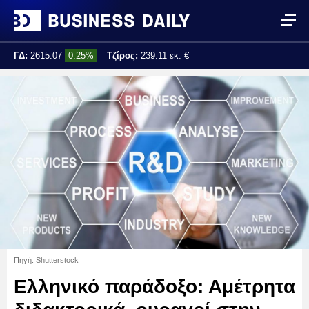
ΓΔ:
2615.07
0.25%
Τζίρος:
239.11 εκ. €
Τελ. ενημέρωση:
17:25:01
Πηγή: Shutterstock
Ελληνικό παράδοξο: Αμέτρητα