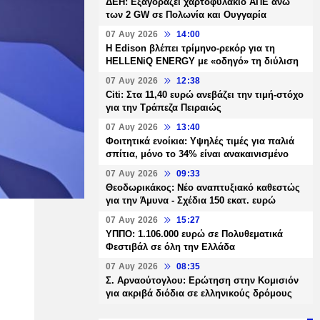
ΔΕΗ: Εξαγοράζει χαρτοφυλάκιο ΑΠΕ άνω
των 2 GW σε Πολωνία και Ουγγαρία
07 Αυγ 2026
14:00
Η Edison βλέπει τρίμηνο-ρεκόρ για τη
HELLENiQ ENERGY με «οδηγό» τη διύλιση
07 Αυγ 2026
12:38
Citi: Στα 11,40 ευρώ ανεβάζει την τιμή-στόχο
για την Τράπεζα Πειραιώς
07 Αυγ 2026
13:40
Φοιτητικά ενοίκια: Υψηλές τιμές για παλιά
σπίτια, μόνο το 34% είναι ανακαινισμένο
07 Αυγ 2026
09:33
Θεοδωρικάκος: Νέο αναπτυξιακό καθεστώς
για την Άμυνα - Σχέδια 150 εκατ. ευρώ
07 Αυγ 2026
15:27
ΥΠΠΟ: 1.106.000 ευρώ σε Πολυθεματικά
Φεστιβάλ σε όλη την Ελλάδα
07 Αυγ 2026
08:35
Σ. Αρναούτογλου: Ερώτηση στην Κομισιόν
για ακριβά διόδια σε ελληνικούς δρόμους