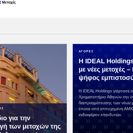
Μετοχές
ΑΓΟΡΕΣ
Η IDEAL Holding
με νέες μετοχές –
ψήφος εμπιστοσ
Η IDEAL Holdings γιόρτασε 
Χρηματιστήριο Αθηνών την έ
διαπραγμάτευσης των νέων 
έπειτα από επιτυχημένη ΑΜΚ
ΙΣ
ενδιαφέρον επενδυτών.
ιο για την
γή των μετοχών της