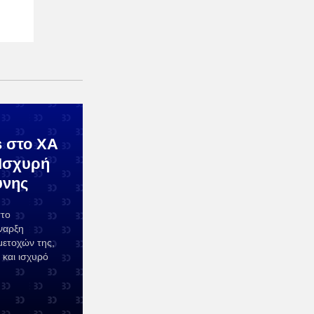
s στο ΧΑ
 Ισχυρή
ύνης
στο
ναρξη
μετοχών της,
 και ισχυρό