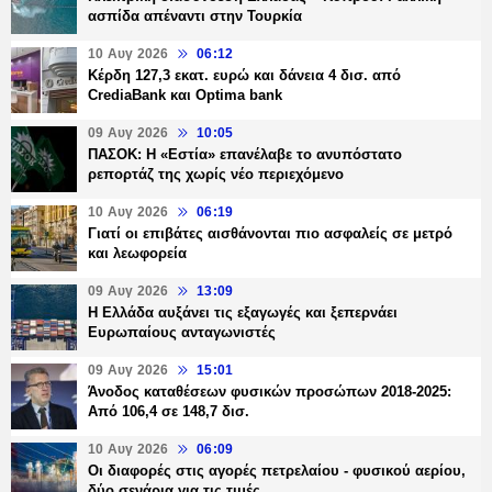
ασπίδα απέναντι στην Τουρκία
10 Αυγ 2026
06:12
Κέρδη 127,3 εκατ. ευρώ και δάνεια 4 δισ. από
CrediaBank και Optima bank
09 Αυγ 2026
10:05
ΠΑΣΟΚ: Η «Εστία» επανέλαβε το ανυπόστατο
ρεπορτάζ της χωρίς νέο περιεχόμενο
10 Αυγ 2026
06:19
Γιατί οι επιβάτες αισθάνονται πιο ασφαλείς σε μετρό
και λεωφορεία
09 Αυγ 2026
13:09
Η Ελλάδα αυξάνει τις εξαγωγές και ξεπερνάει
Ευρωπαίους ανταγωνιστές
09 Αυγ 2026
15:01
Άνοδος καταθέσεων φυσικών προσώπων 2018-2025:
Από 106,4 σε 148,7 δισ.
10 Αυγ 2026
06:09
Οι διαφορές στις αγορές πετρελαίου - φυσικού αερίου,
δύο σενάρια για τις τιμές