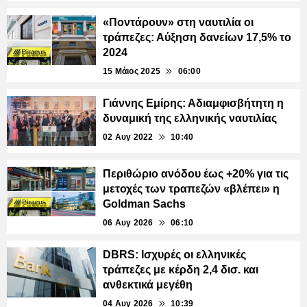
«Ποντάρουν» στη ναυτιλία οι
τράπεζες: Αύξηση δανείων 17,5% το
2024
15 Μάιος 2025
06:00
Γιάννης Εμίρης: Αδιαμφισβήτητη η
δυναμική της ελληνικής ναυτιλίας
02 Αυγ 2022
10:40
Περιθώριο ανόδου έως +20% για τις
μετοχές των τραπεζών «βλέπει» η
Goldman Sachs
06 Αυγ 2026
06:10
DBRS: Ισχυρές οι ελληνικές
τράπεζες με κέρδη 2,4 δισ. και
ανθεκτικά μεγέθη
04 Αυγ 2026
10:39