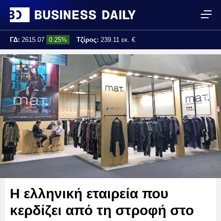
ΓΔ:
2615.07
0.25%
Τζίρος:
239.11 εκ. €
Τελ. ενημέρωση:
17:25:01
Η ελληνική εταιρεία που
κερδίζει από τη στροφή στο