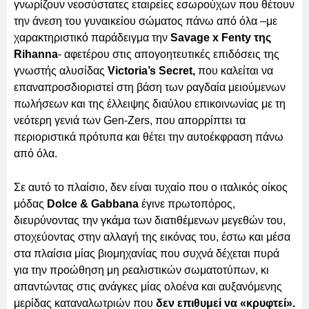
γνωρίζουν νεοσύστατες εταιρείες εσωρούχων που θέτουν
την άνεση του γυναικείου σώματος πάνω από όλα –με
χαρακτηριστικό παράδειγμα την
Savage x Fenty της
Rihanna
- αφετέρου στις απογοητευτικές επιδόσεις της
γνωστής αλυσίδας
Victoria’s Secret,
που καλείται να
επαναπροσδιοριστεί στη βάση των ραγδαία μειούμενων
πωλήσεων και της έλλειψης διαύλου επικοινωνίας με τη
νεότερη γενιά των Gen-Zers, που απορρίπτει τα
περιοριστικά πρότυπα και θέτει την αυτοέκφραση πάνω
από όλα.
Σε αυτό το πλαίσιο, δεν είναι τυχαίο που ο ιταλικός οίκος
μόδας
Dolce & Gabbana
έγινε πρωτοπόρος,
διευρύνοντας την γκάμα των διατιθέμενων μεγεθών του,
στοχεύοντας στην αλλαγή της εικόνας του, έστω και μέσα
στα πλαίσια μίας βιομηχανίας που συχνά δέχεται πυρά
για την προώθηση μη ρεαλιστικών σωματοτύπων, κι
απαντώντας στις ανάγκες μίας ολοένα και αυξανόμενης
μερίδας καταναλωτριών που
δεν επιθυμεί να «κρυφτεί».