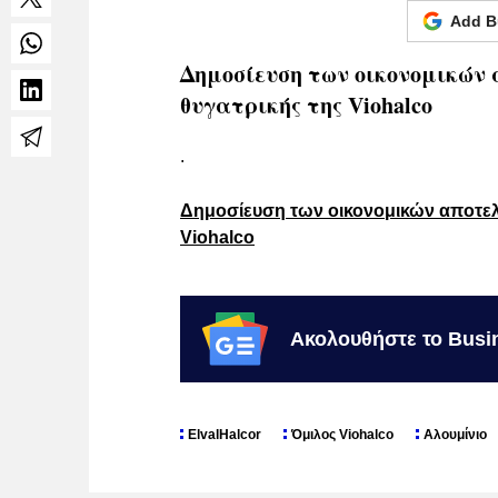
Add B
Δημοσίευση των οικονομικών 
θυγατρικής της Viohalco
.
Δημοσίευση των οικονομικών αποτελε
Viohalco
Ακολουθήστε το Busi
ElvalHalcor
Όμιλος Viohalco
Αλουμίνιο