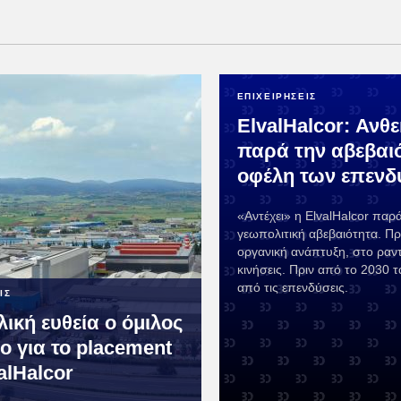
ΕΠΙΧΕΙΡΗΣΕΙΣ
ElvalHalcor: Ανθε
παρά την αβεβαιό
οφέλη των επεν
«Αντέχει» η ElvalHalcor παρ
γεωπολιτική αβεβαιότητα. Πρ
οργανική ανάπτυξη, στο ραντ
κινήσεις. Πριν από το 2030 
από τις επενδύσεις.
ΙΣ
λική ευθεία ο όμιλος
o για το placement
alHalcor