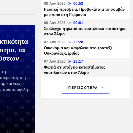
08 Αυγ 2026
00:53
Ρωσική πρεσβεία: Προβοκάτσια το συμβάν
με drone στη Γερμανία
08 Αυγ 2026
00:01
Σε έλεγχο η φωτιά σε ναυτιλιακό κατάστημα
στον Άλιμο
κτικότητα
07 Αυγ 2026
23:28
Οικονομία και ασφάλεια στο τραπέζι
τητα, τα
Ουκρανίας-Σερβίας
δύσεων
07 Αυγ 2026
23:17
Φωτιά σε υπόγειο καταστήματος
ά τη
ναυτιλιακών στον Άλιμο
οτεραιότητα η
άρ και νέες
ΠΕΡΙΣΣΟΤΕΡΑ
τα πρώτα οφέλη