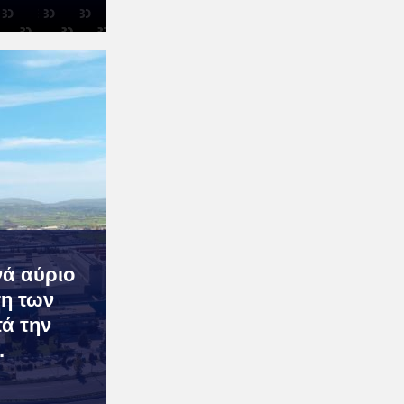
νά αύριο
η των
ά την
.