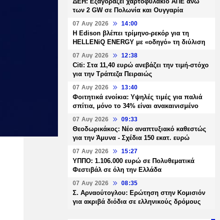
ΔΕΗ: Εξαγοράζει χαρτοφυλάκιο ΑΠΕ άνω
των 2 GW σε Πολωνία και Ουγγαρία
07 Αυγ 2026
14:00
Η Edison βλέπει τρίμηνο-ρεκόρ για τη
HELLENiQ ENERGY με «οδηγό» τη διύλιση
07 Αυγ 2026
12:38
Citi: Στα 11,40 ευρώ ανεβάζει την τιμή-στόχο
για την Τράπεζα Πειραιώς
07 Αυγ 2026
13:40
Φοιτητικά ενοίκια: Υψηλές τιμές για παλιά
σπίτια, μόνο το 34% είναι ανακαινισμένο
07 Αυγ 2026
09:33
Θεοδωρικάκος: Νέο αναπτυξιακό καθεστώς
για την Άμυνα - Σχέδια 150 εκατ. ευρώ
07 Αυγ 2026
15:27
ΥΠΠΟ: 1.106.000 ευρώ σε Πολυθεματικά
Φεστιβάλ σε όλη την Ελλάδα
07 Αυγ 2026
08:35
Σ. Αρναούτογλου: Ερώτηση στην Κομισιόν
για ακριβά διόδια σε ελληνικούς δρόμους