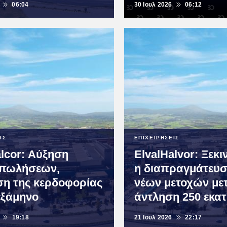
06:04
30 Ιουλ 2026
06:12
ΙΣ
ΕΠΙΧΕΙΡΗΣΕΙΣ
alcor: Αύξηση
ElvalHalvor: Ξεκι
 πωλήσεων,
η διαπραγμάτευσ
ση της κερδοφορίας
νέων μετοχών μετ
εξάμηνο
άντληση 250 εκατ
19:18
21 Ιουλ 2026
22:17