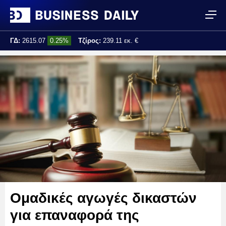
ΓΔ:
2615.07
0.25%
Τζίρος:
239.11 εκ. €
Τελ. ενημέρωση:
17:25:01
Ομαδικές αγωγές δικαστών
για επαναφορά της