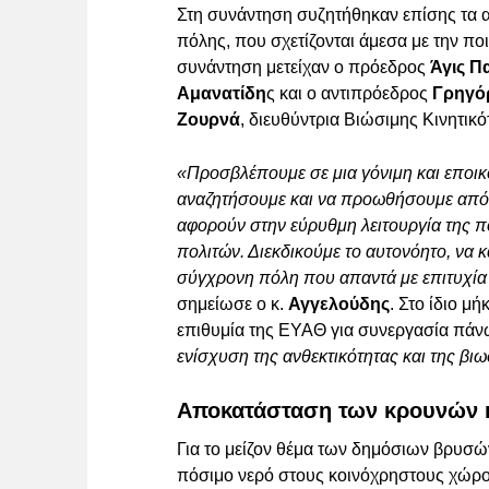
Στη συνάντηση συζητήθηκαν επίσης τα αν
πόλης, που σχετίζονται άμεσα με την 
συνάντηση μετείχαν ο πρόεδρος
Άγις 
Αμανατίδη
ς και ο αντιπρόεδρος
Γρηγό
Ζουρνά
, διευθύντρια Βιώσιμης Κινητικ
«Προσβλέπουμε σε μια γόνιμη και εποικ
αναζητήσουμε και να προωθήσουμε από κ
αφορούν στην εύρυθμη λειτουργία της π
πολιτών. Διεκδικούμε το αυτονόητο, να κ
σύγχρονη πόλη που απαντά με επιτυχία 
σημείωσε ο κ.
Αγγελούδης
. Στο ίδιο μή
επιθυμία της ΕΥΑΘ για συνεργασία πά
ενίσχυση της ανθεκτικότητας και της βι
Αποκατάσταση των κρουνών 
Για το μείζον θέμα των δημόσιων βρυσ
πόσιμο νερό στους κοινόχρηστους χώρο