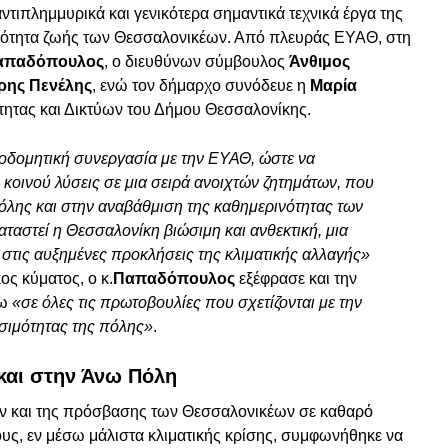
τιπλημμυρικά και γενικότερα σημαντικά τεχνικά έργα της
ποιότητα ζωής των Θεσσαλονικέων. Από πλευράς ΕΥΑΘ, στη
Παπαδόπουλος
, ο διευθύνων σύμβουλος
Άνθιμος
ρης Πενέλης
, ενώ τον δήμαρχο συνόδευε η
Μαρία
ότητας και Δικτύων του Δήμου Θεσσαλονίκης.
οδομητική συνεργασία με την ΕΥΑΘ, ώστε να
οινού λύσεις σε μια σειρά ανοιχτών ζητημάτων, που
όλης και στην αναβάθμιση της καθημερινότητας των
αταστεί η Θεσσαλονίκη βιώσιμη και ανθεκτική, μια
στις αυξημένες προκλήσεις της κλιματικής αλλαγής»
κος κύματος, ο κ.
Παπαδόπουλος
εξέφρασε και την
νω
«σε όλες τις πρωτοβουλίες που σχετίζονται με την
ωσιμότητας της πόλης»
.
και στην Άνω Πόλη
ών και της πρόσβασης των Θεσσαλονικέων σε καθαρό
υς, εν μέσω μάλιστα κλιματικής κρίσης, συμφωνήθηκε να