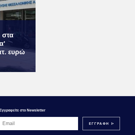
 στα
α'
ατ. ευρώ
Εγγραφεiτε στο Newsletter