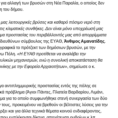
 για αλλαγή των βρυσών στη Νέα Παραλία, ο οποίος δεν
η του δήμου.
ς μας λειτουργικές βρύσες και καθαρό πόσιμο νερό στη
τις κλιματικές συνθήκες. Δεν είναι μόνο υποχρέωσή μας
θέμα προστασίας του περιβάλλοντός μας από απορρίμματα
 διευθύνων σύμβουλος της ΕΥΑΘ,
Άνθιμος Αμανατίδης
.
γραφικά το πρότζεκτ των δημόσιων βρυσών, με την
νω Πόλη.
«Η ΕΥΑΘ προτίθεται να αναλάβει την
αυλικών μηχανισμών, ενώ η συνολική αποκατάσταση θα
νίκης με την Εφορεία Αρχαιοτήτων»
, σημείωσε ο κ.
ργα αντιπλημμυρικής προστασίας εντός της πόλης σε
κά πρόβλημα (Άγιοι Πάντες, Πλατεία Βαρδαρίου, Λιμάνι,
έμα για το οποίο συμφωνήθηκε στενή συνεργασία των δύο
ους, προκειμένου να βρεθούν οι βέλτιστες λύσεις για την
ει και για άλλα τεχνικά θέματα κοινού ενδιαφέροντος,
ου εμπλέκονται δίκτυα, αποχέτευση ομβρίων κ.λπ.