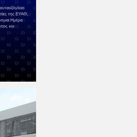
Καυτανζόγλειο
ασίες της ΕΥΑΘ,
όσμια Ημέρα
τος και