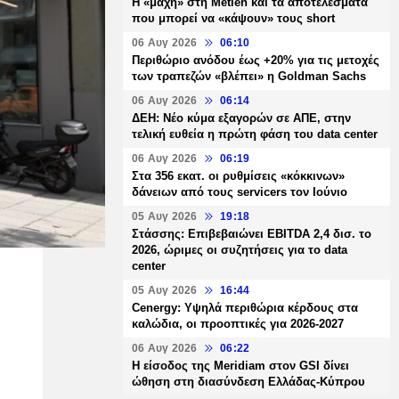
H «μάχη» στη Metlen και τα αποτελέσματα
που μπορεί να «κάψουν» τους short
06 Αυγ 2026
06:10
Περιθώριο ανόδου έως +20% για τις μετοχές
των τραπεζών «βλέπει» η Goldman Sachs
06 Αυγ 2026
06:14
ΔΕΗ: Νέο κύμα εξαγορών σε ΑΠΕ, στην
τελική ευθεία η πρώτη φάση του data center
06 Αυγ 2026
06:19
Στα 356 εκατ. οι ρυθμίσεις «κόκκινων»
δάνειων από τους servicers τον Ιούνιο
05 Αυγ 2026
19:18
Στάσσης: Επιβεβαιώνει EBITDA 2,4 δισ. το
2026, ώριμες οι συζητήσεις για το data
center
05 Αυγ 2026
16:44
Cenergy: Υψηλά περιθώρια κέρδους στα
καλώδια, οι προοπτικές για 2026-2027
06 Αυγ 2026
06:22
Η είσοδος της Meridiam στον GSI δίνει
ώθηση στη διασύνδεση Ελλάδας-Κύπρου