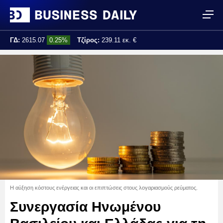
ΓΔ:
2615.07
0.25%
Τζίρος:
239.11 εκ. €
Τελ. ενημέρωση:
17:25:01
Η αύξηση κόστους ενέργειας και οι επιπτώσεις στους λογαριασμούς ρεύματος.
Συνεργασία Ηνωμένου