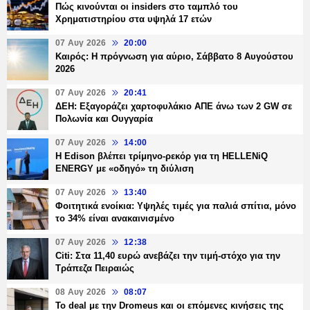
Πώς κινούνται οι insiders στο ταμπλό του
Χρηματιστηρίου στα υψηλά 17 ετών
07 Αυγ 2026
20:00
Καιρός: Η πρόγνωση για αύριο, Σάββατο 8 Αυγούστου
2026
07 Αυγ 2026
20:41
ΔΕΗ: Εξαγοράζει χαρτοφυλάκιο ΑΠΕ άνω των 2 GW σε
Πολωνία και Ουγγαρία
07 Αυγ 2026
14:00
Η Edison βλέπει τρίμηνο-ρεκόρ για τη HELLENiQ
ENERGY με «οδηγό» τη διύλιση
07 Αυγ 2026
13:40
Φοιτητικά ενοίκια: Υψηλές τιμές για παλιά σπίτια, μόνο
το 34% είναι ανακαινισμένο
07 Αυγ 2026
12:38
Citi: Στα 11,40 ευρώ ανεβάζει την τιμή-στόχο για την
Τράπεζα Πειραιώς
08 Αυγ 2026
08:07
Το deal με την Dromeus και οι επόμενες κινήσεις της