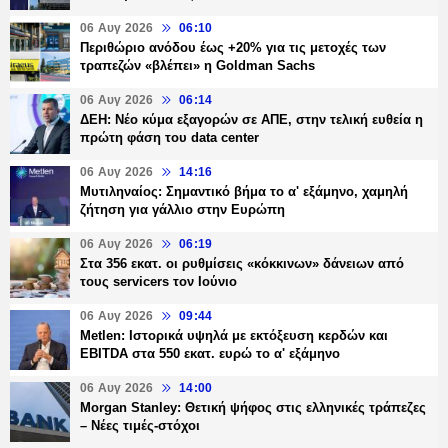
06 Αυγ 2026
06:10
Περιθώριο ανόδου έως +20% για τις μετοχές των
τραπεζών «βλέπει» η Goldman Sachs
06 Αυγ 2026
06:14
ΔΕΗ: Νέο κύμα εξαγορών σε ΑΠΕ, στην τελική ευθεία η
πρώτη φάση του data center
06 Αυγ 2026
14:16
Μυτιληναίος: Σημαντικό βήμα το α' εξάμηνο, χαμηλή
ζήτηση για γάλλιο στην Ευρώπη
06 Αυγ 2026
06:19
Στα 356 εκατ. οι ρυθμίσεις «κόκκινων» δάνειων από
τους servicers τον Ιούνιο
06 Αυγ 2026
09:44
Metlen: Ιστορικά υψηλά με εκτόξευση κερδών και
EBITDA στα 550 εκατ. ευρώ το α' εξάμηνο
06 Αυγ 2026
14:00
Morgan Stanley: Θετική ψήφος στις ελληνικές τράπεζες
– Νέες τιμές-στόχοι