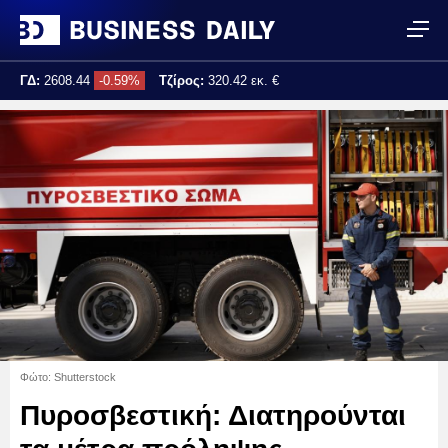
ΓΔ:
2608.44
-0.59%
Τζίρος:
320.42 εκ. €
Τελ. ενημέρωση:
17:25:02
Φώτο: Shutterstock
Πυροσβεστική: Διατηρούνται