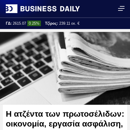
ΓΔ:
2615.07
0.25%
Τζίρος:
239.11 εκ. €
Τελ. ενημέρωση:
17:25:01
Η ατζέντα των πρωτοσέλιδων:
οικονομία, εργασία ασφάλιση,