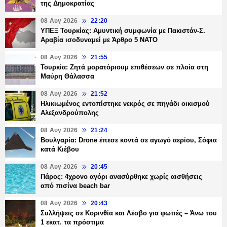
της Δημοκρατίας
08 Αυγ 2026
22:20
ΥΠΕΞ Τουρκίας: Αμυντική συμφωνία με Πακιστάν-Σ.
Αραβία ισοδυναμεί με Άρθρο 5 NATO
08 Αυγ 2026
21:55
Τουρκία: Ζητά μορατόριουμ επιθέσεων σε πλοία στη
Μαύρη Θάλασσα
08 Αυγ 2026
21:52
Ηλικιωμένος εντοπίστηκε νεκρός σε πηγάδι οικισμού
Αλεξανδρούπολης
08 Αυγ 2026
21:24
Βουλγαρία: Drone έπεσε κοντά σε αγωγό αερίου, Σόφια
κατά Κιέβου
08 Αυγ 2026
20:45
Πάρος: 4χρονο αγόρι ανασύρθηκε χωρίς αισθήσεις
από πισίνα beach bar
08 Αυγ 2026
20:43
Συλλήψεις σε Κορινθία και Λέσβο για φωτιές – Άνω του
1 εκατ. τα πρόστιμα