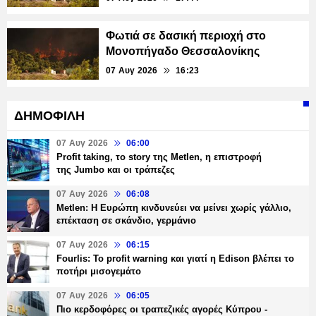
Φωτιά σε δασική περιοχή στο
Μονοπήγαδο Θεσσαλονίκης
07 Αυγ 2026
16:23
ΔΗΜΟΦΙΛΗ
07 Αυγ 2026
06:00
Profit taking, το story της Metlen, η επιστροφή
της Jumbo και οι τράπεζες
07 Αυγ 2026
06:08
Metlen: Η Ευρώπη κινδυνεύει να μείνει χωρίς γάλλιο,
επέκταση σε σκάνδιο, γερμάνιο
07 Αυγ 2026
06:15
Fourlis: Το profit warning και γιατί η Edison βλέπει το
ποτήρι μισογεμάτο
07 Αυγ 2026
06:05
Πιο κερδοφόρες οι τραπεζικές αγορές Κύπρου -