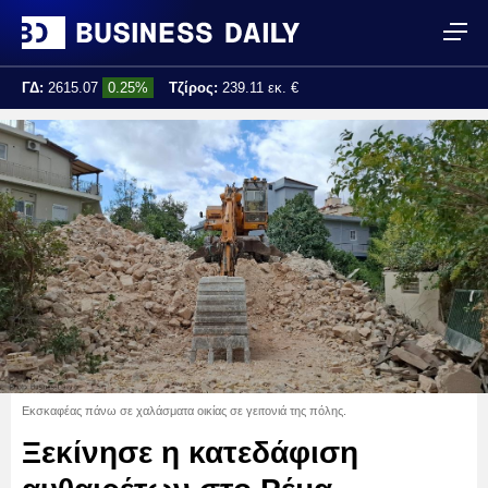
ΓΔ:
2615.07
0.25%
Τζίρος:
239.11 εκ. €
Τελ. ενημέρωση:
17:25:01
Εκσκαφέας πάνω σε χαλάσματα οικίας σε γειτονιά της πόλης.
Ξεκίνησε η κατεδάφιση