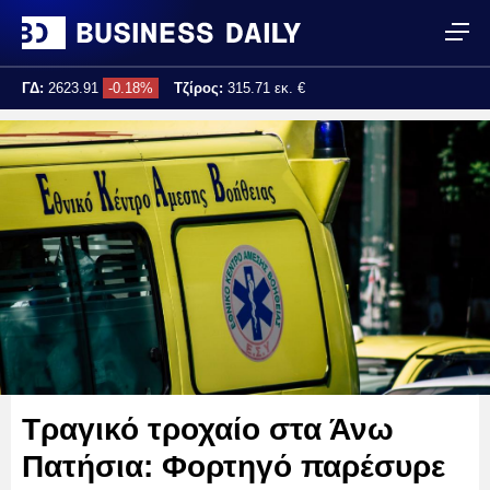
ΓΔ:
2623.91
-0.18%
Τζίρος:
315.71 εκ. €
Τελ. ενημέρωση:
17:25:04
Τραγικό τροχαίο στα Άνω
Πατήσια: Φορτηγό παρέσυρε