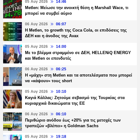
05 Αυγ 2026
14:46
Metlen: Μείωσε την ανοικτή θέση η Marshall Wace, τι
μπορεί να συμβεί αύριο
06 Αυγ 2026
06:07
H Metlen, το growth της Coca Cola, οι επιδόσεις της
ΔΕΗ και η άνοδος της Avax
05 Αυγ 2026
14:00
Με το βλέμμα στραμμένο σε ΔΕΗ, HELLENiQ ENERGY
και Metlen οι επενδυτές
06 Αυγ 2026
06:25
H «μάχη» στη Metlen και τα αποτελέσματα που μπορεί
να «κάψουν» τους short
05 Αυγ 2026
10:10
Καγιά Κάλλας: Ζητούμε σεβασμό της Τουρκίας στα
κυριαρχικά δικαιώματα της ΕΕ
06 Αυγ 2026
06:10
Περιθώριο ανόδου έως +20% για τις μετοχές των
τραπεζών «βλέπει» η Goldman Sachs
05 Αυγ 2026
19:18