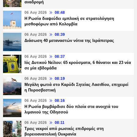
αναδρομή
06 Αυγ 2026
08:48
Η Ρωσία διαψεύδει εμπλοκή σε στρατολόγηση
μισθοφόρων από Κολομβία
06 Αυγ 2026
08:39
Διάσωση 40 μεταναστών νότια της Ιεράπετρας
06 Αυγ 2026
08:37
Ιός Δυτικού Νείλου: 65 κρούσματα, 6 θάνατοι και 23 νέα
σε μία εβδομάδα
06 Αυγ 2026
08:19
Μεγάλη φωτιά στο Καρύδι Σητείας Λασιθίου, επιχειρεί
η Πυροσβεστική
06 Αυγ 2026
08:16
Η Ρωσία βομβάρδισε δύο πλοία στα ανοιχτά του
λιμανιού της Οδησσού
06 Αυγ 2026
08:11
Τρεις νεκροί από ρωσικές επιδρομές στη
βορειοανατολική Ουκρανία