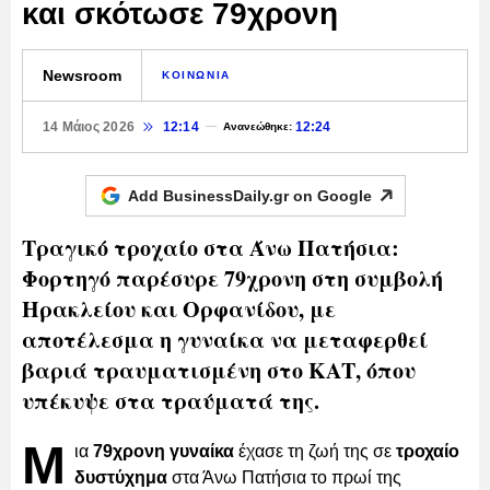
και σκότωσε 79χρονη
Newsroom
ΚΟΙΝΩΝΙΑ
14 Μάιος 2026
12:14
12:24
Ανανεώθηκε:
Add BusinessDaily.gr on
Google
Τραγικό τροχαίο στα Άνω Πατήσια:
Φορτηγό παρέσυρε 79χρονη στη συμβολή
Ηρακλείου και Ορφανίδου, με
αποτέλεσμα η γυναίκα να μεταφερθεί
βαριά τραυματισμένη στο ΚΑΤ, όπου
υπέκυψε στα τραύματά της.
Μ
ια
79χρονη γυναίκα
έχασε τη ζωή της σε
τροχαίο
δυστύχημα
στα Άνω Πατήσια το πρωί της