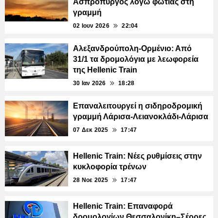
Ασπρόπυργος λόγω φωτιάς στη
γραμμή
02 Ιουν 2026
22:04
Αλεξανδρούπολη-Ορμένιο: Από
31/1 τα δρομολόγια με λεωφορεία
της Hellenic Train
30 Ιαν 2026
18:28
Επαναλειτουργεί η σιδηροδρομική
γραμμή Λάρισα-Λειανοκλάδι-Λάρισα
07 Δεκ 2025
17:47
Hellenic Train: Νέες ρυθμίσεις στην
κυκλοφορία τρένων
28 Νοε 2025
17:47
Hellenic Train: Επαναφορά
δρομολογίων Θεσσαλονίκη–Σέρρες