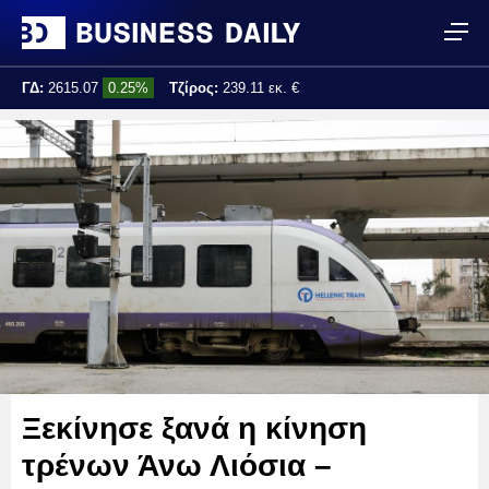
ΓΔ:
2615.07
0.25%
Τζίρος:
239.11 εκ. €
Τελ. ενημέρωση:
17:25:01
Ξεκίνησε ξανά η κίνηση
τρένων Άνω Λιόσια –