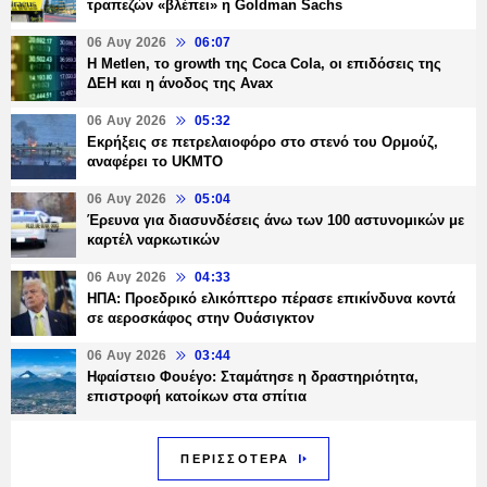
τραπεζών «βλέπει» η Goldman Sachs
06 Αυγ 2026
06:07
H Metlen, το growth της Coca Cola, οι επιδόσεις της
ΔΕΗ και η άνοδος της Avax
06 Αυγ 2026
05:32
Εκρήξεις σε πετρελαιοφόρο στο στενό του Ορμούζ,
αναφέρει το UKMTO
06 Αυγ 2026
05:04
Έρευνα για διασυνδέσεις άνω των 100 αστυνομικών με
καρτέλ ναρκωτικών
06 Αυγ 2026
04:33
ΗΠΑ: Προεδρικό ελικόπτερο πέρασε επικίνδυνα κοντά
σε αεροσκάφος στην Ουάσιγκτον
06 Αυγ 2026
03:44
Ηφαίστειο Φουέγο: Σταμάτησε η δραστηριότητα,
επιστροφή κατοίκων στα σπίτια
ΠΕΡΙΣΣΟΤΕΡΑ