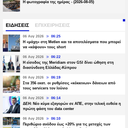
Η φωτογραφία της ημέρας - (2026-08-05)
ΕΙΔΗΣΕΙΣ
ΕΠΙΧΕΙΡΗΣΕΙΣ
06 Αυγ 2026
06:25
H «μάχη» στη Metlen και τα αποτελέσματα που μπορεί
να «κάψουν» τους short
06 Αυγ 2026
06:22
Η είσοδος της Meridiam στον GSI δίνει ώθηση στη
διασύνδεση Ελλάδας-Κύπρου
06 Αυγ 2026
06:19
Στα 356 εκατ. οι ρυθμίσεις «κόκκινων» δάνειων από
τους servicers τον Ιούνιο
06 Αυγ 2026
06:14
ΔΕΗ: Νέο κύμα εξαγορών σε ΑΠΕ, στην τελική ευθεία η
πρώτη φάση του data center
06 Αυγ 2026
06:10
Περιθώριο ανόδου έως +20% για τις μετοχές των