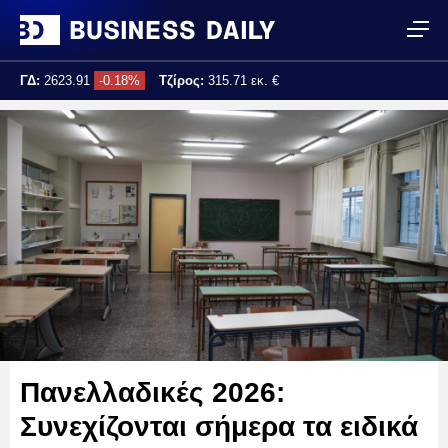
ΓΔ:
2623.91
-0.18%
Τζίρος:
315.71 εκ. €
Τελ. ενημέρωση:
17:25:04
Πανελλαδικές 2026:
Συνεχίζονται σήμερα τα ειδικά