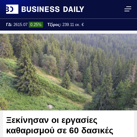
ΓΔ:
2615.07
0.25%
Τζίρος:
239.11 εκ. €
Τελ. ενημέρωση:
17:25:01
Ξεκίνησαν οι εργασίες
καθαρισμού σε 60 δασικές