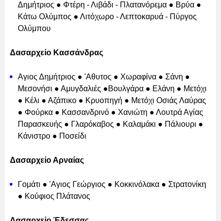
Δημήτριος ● Φτέρη - Λιβάδι - Πλατανόρεμα ● Βρύα ●
Κάτω Ολύμπος ● Λιτόχωρο - Λεπτοκαρυά - Πύργος
Ολύμπου
Δασαρχείο Κασσάνδρας
Αγιος Δημήτριος ● 'Αθυτος ● Χωραφίνα ● Σάνη ●
Μεσονήσι ● Αμυγδαλιές ●Βουλγάρα ● Ελάνη ● Μετόχι
● Κέλι ● Αζάπικο ● Κρυοπηγή ● Μετόχι Οσιάς Λαύρας
● Φούρκα ● Κασσανδρινό ● Χανιώτη ● Λουτρά Αγίας
Παρασκευής ● Γλαρόκαβος ● Καλαμάκι ● Πάλιουρι ●
Κάνιστρο ● Ποσείδι
Δασαρχείο Αρναίας
Γομάτι ● 'Αγιος Γεώργιος ● Κοκκινόλακα ● Στρατονίκη
● Κούφιος Πλάτανος
Δασαρχείο Έδεσσας