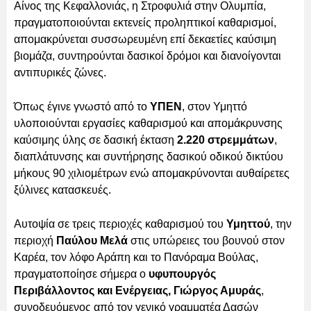
Αίνος της Κεφαλλονιάς, η Στροφυλιά στην Ολυμπία,
πραγματοποιούνται εκτενείς προληπτικοί καθαρισμοί,
απομακρύνεται συσσωρευμένη επί δεκαετίες καύσιμη
βιομάζα, συντηρούνται δασικοί δρόμοι και διανοίγονται
αντιπυρικές ζώνες.
Όπως έγινε γνωστό από το
ΥΠΕΝ
, στον Υμηττό
υλοποιούνται εργασίες καθαρισμού και απομάκρυνσης
καύσιμης ύλης σε δασική έκταση
2.220 στρεμμάτων
,
διαπλάτυνσης και συντήρησης δασικού οδικού δικτύου
μήκους 90 χιλιομέτρων ενώ απομακρύνονται αυθαίρετες
ξύλινες κατασκευές.
Αυτοψία σε τρεις περιοχές καθαρισμού του
Υμηττού
, την
περιοχή
Παύλου Μελά
στις υπώρειες του βουνού στον
Καρέα, τον λόφο Αράπη και το Πανόραμα Βούλας,
πραγματοποίησε σήμερα ο
υφυπουργός
Περιβάλλοντος και Ενέργειας, Γιώργος Αμυράς
,
συνοδευόμενος από τον γενικό γραμματέα Δασών