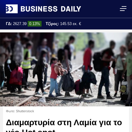
ΓΔ:
2627.39
0.13%
Τζίρος:
145.53 εκ. €
Τελ. ενημέρωση:
14:19:36
Φωτο: Shutterstock
Διαμαρτυρία στη Λαμία για το