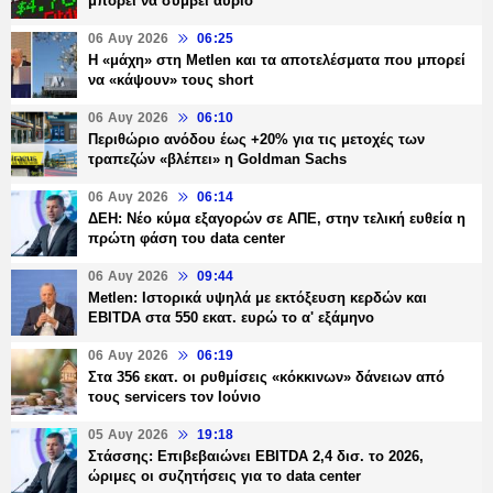
μπορεί να συμβεί αύριο
06 Αυγ 2026
06:25
H «μάχη» στη Metlen και τα αποτελέσματα που μπορεί
να «κάψουν» τους short
06 Αυγ 2026
06:10
Περιθώριο ανόδου έως +20% για τις μετοχές των
τραπεζών «βλέπει» η Goldman Sachs
06 Αυγ 2026
06:14
ΔΕΗ: Νέο κύμα εξαγορών σε ΑΠΕ, στην τελική ευθεία η
πρώτη φάση του data center
06 Αυγ 2026
09:44
Metlen: Ιστορικά υψηλά με εκτόξευση κερδών και
EBITDA στα 550 εκατ. ευρώ το α' εξάμηνο
06 Αυγ 2026
06:19
Στα 356 εκατ. οι ρυθμίσεις «κόκκινων» δάνειων από
τους servicers τον Ιούνιο
05 Αυγ 2026
19:18
Στάσσης: Επιβεβαιώνει EBITDA 2,4 δισ. το 2026,
ώριμες οι συζητήσεις για το data center