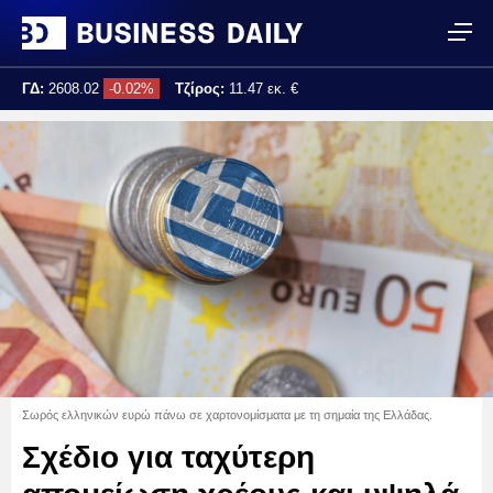
ΓΔ:
2608.02
-0.02%
Τζίρος:
11.47 εκ. €
Τελ. ενημέρωση:
10:50:35
Σωρός ελληνικών ευρώ πάνω σε χαρτονομίσματα με τη σημαία της Ελλάδας.
Σχέδιο για ταχύτερη