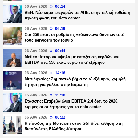
06 Αυγ 2026
06:14
ΔΕΗ: Νέο κύμα εξαγορών σε ΑΠΕ, στην τελική ευθεία η
πρώτη φάση του data center
06 Αυγ 2026
06:19
Στα 356 εκατ. οι ρυθμίσεις «κόκκινων» δάνειων από
τους servicers τον Ιούνιο
06 Αυγ 2026
09:44
Metlen: Ιστορικά υψηλά με εκτόξευση κερδών και
EBITDA στα 550 εκατ. ευρώ το α' εξάμηνο
06 Αυγ 2026
14:16
Μυτιληναίος: Σημαντικό βήμα το α' εξάμηνο, χαμηλή
ζήτηση για γάλλιο στην Ευρώπη
05 Αυγ 2026
19:18
Στάσσης: Επιβεβαιώνει EBITDA 2,4 δισ. το 2026,
ώριμες οι συζητήσεις για το data center
06 Αυγ 2026
06:22
Η είσοδος της Meridiam στον GSI δίνει ώθηση στη
διασύνδεση Ελλάδας-Κύπρου