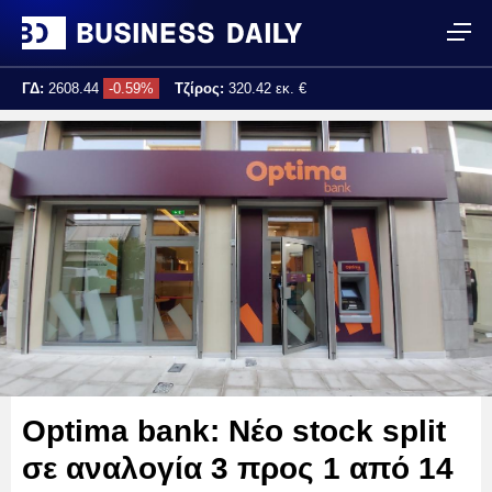
ΓΔ:
2608.44
-0.59%
Τζίρος:
320.42 εκ. €
Τελ. ενημέρωση:
17:25:02
Optima bank: Νέο stock split
σε αναλογία 3 προς 1 από 14