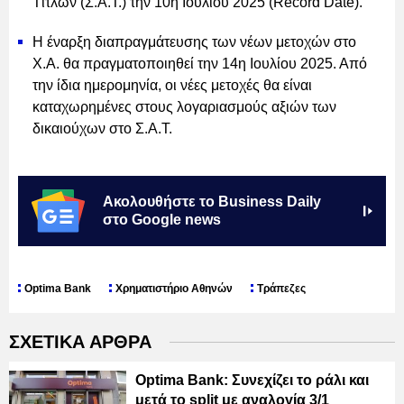
Τίτλων (Σ.Α.Τ.) την 10η Ιουλίου 2025 (Record Date).
Η έναρξη διαπραγμάτευσης των νέων μετοχών στο
Χ.Α. θα πραγματοποιηθεί την 14η Ιουλίου 2025. Από
την ίδια ημερομηνία, οι νέες μετοχές θα είναι
καταχωρημένες στους λογαριασμούς αξιών των
δικαιούχων στο Σ.Α.Τ.
Ακολουθήστε το Business Daily
στο Google news
Optima Bank
Χρηματιστήριο Αθηνών
Τράπεζες
ΣΧΕΤΙΚΑ ΑΡΘΡΑ
Optima Bank: Συνεχίζει το ράλι και
μετά το split με αναλογία 3/1