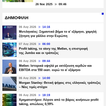
26 Νοε 2025
09:46
ΔΗΜΟΦΙΛΗ
06 Αυγ 2026
14:16
Μυτιληναίος: Σημαντικό βήμα το α' εξάμηνο, χαμηλή
ζήτηση για γάλλιο στην Ευρώπη
07 Αυγ 2026
06:00
Profit taking, το story της Metlen, η επιστροφή
της Jumbo και οι τράπεζες
06 Αυγ 2026
09:44
Metlen: Ιστορικά υψηλά με εκτόξευση κερδών και
EBITDA στα 550 εκατ. ευρώ το α' εξάμηνο
06 Αυγ 2026
14:00
Morgan Stanley: Θετική ψήφος στις ελληνικές τράπεζες
– Νέες τιμές-στόχοι
06 Αυγ 2026
18:19
Χρηματιστήριο: Λύγισε από το βάρος κινήσεων profit
taking, απώλειες 0,59%