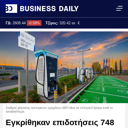
ΓΔ:
2608.44
-0.59%
Τζίρος:
320.42 εκ. €
Τελ. ενημέρωση:
17:25:02
Σταθμός φόρτισης ηλεκτρικών οχημάτων ΔΕΗ blue σε ελληνικό δρόμο κατά το
ηλιοβασίλεμα.
Εγκρίθηκαν επιδοτήσεις 748