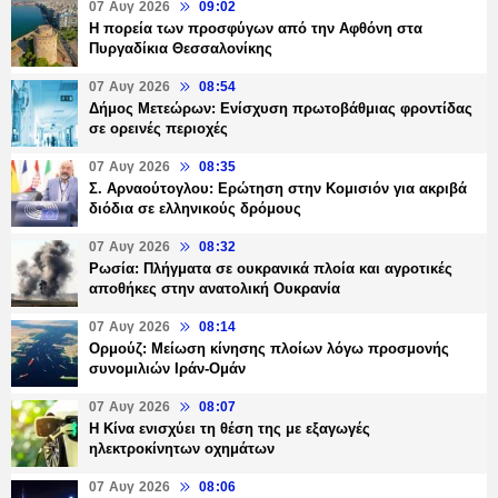
07 Αυγ 2026
09:02
Η πορεία των προσφύγων από την Αφθόνη στα
Πυργαδίκια Θεσσαλονίκης
07 Αυγ 2026
08:54
Δήμος Μετεώρων: Ενίσχυση πρωτοβάθμιας φροντίδας
σε ορεινές περιοχές
07 Αυγ 2026
08:35
Σ. Αρναούτογλου: Ερώτηση στην Κομισιόν για ακριβά
διόδια σε ελληνικούς δρόμους
07 Αυγ 2026
08:32
Ρωσία: Πλήγματα σε ουκρανικά πλοία και αγροτικές
αποθήκες στην ανατολική Ουκρανία
07 Αυγ 2026
08:14
Ορμούζ: Μείωση κίνησης πλοίων λόγω προσμονής
συνομιλιών Ιράν-Ομάν
07 Αυγ 2026
08:07
Η Κίνα ενισχύει τη θέση της με εξαγωγές
ηλεκτροκίνητων οχημάτων
07 Αυγ 2026
08:06