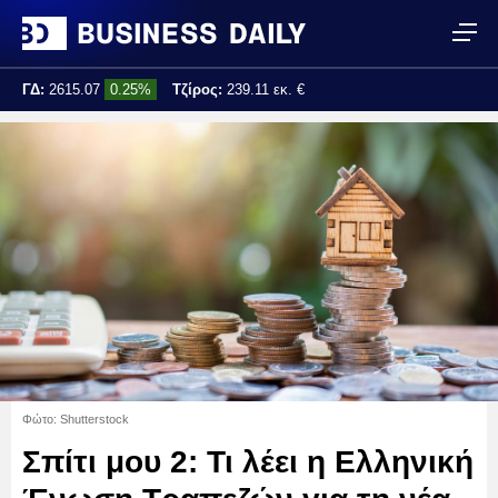
ΓΔ:
2615.07
0.25%
Τζίρος:
239.11 εκ. €
Τελ. ενημέρωση:
17:25:01
Φώτο: Shutterstock
Σπίτι μου 2: Τι λέει η Ελληνική