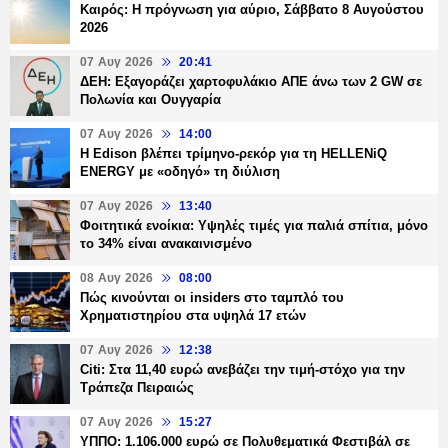
Καιρός: Η πρόγνωση για αύριο, Σάββατο 8 Αυγούστου
2026
07 Αυγ 2026
20:41
ΔΕΗ: Εξαγοράζει χαρτοφυλάκιο ΑΠΕ άνω των 2 GW σε
Πολωνία και Ουγγαρία
07 Αυγ 2026
14:00
Η Edison βλέπει τρίμηνο-ρεκόρ για τη HELLENiQ
ENERGY με «οδηγό» τη διύλιση
07 Αυγ 2026
13:40
Φοιτητικά ενοίκια: Υψηλές τιμές για παλιά σπίτια, μόνο
το 34% είναι ανακαινισμένο
08 Αυγ 2026
08:00
Πώς κινούνται οι insiders στο ταμπλό του
Χρηματιστηρίου στα υψηλά 17 ετών
07 Αυγ 2026
12:38
Citi: Στα 11,40 ευρώ ανεβάζει την τιμή-στόχο για την
Τράπεζα Πειραιώς
07 Αυγ 2026
15:27
ΥΠΠΟ: 1.106.000 ευρώ σε Πολυθεματικά Φεστιβάλ σε