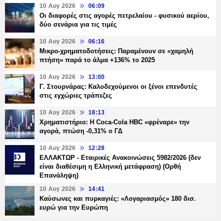
10 Αυγ 2026
06:09
Οι διαφορές στις αγορές πετρελαίου - φυσικού αερίου,
δύο σενάρια για τις τιμές
10 Αυγ 2026
06:16
Μικρο-χρηματοδοτήσεις: Παραμένουν σε «χαμηλή
πτήση» παρά το άλμα +136% το 2025
10 Αυγ 2026
13:00
Γ. Στουρνάρας: Καλοδεχούμενοι οι ξένοι επενδυτές
στις εγχώριες τράπεζες
10 Αυγ 2026
18:13
Χρηματιστήριο: Η Coca-Cola ΗBC «φρέναρε» την
αγορά, πτώση -0,31% ο ΓΔ
10 Αυγ 2026
12:28
ΕΛΛΑΚΤΩΡ - Εταιρικές Ανακοινώσεις 5982/2026 (δεν
είναι διαθέσιμη η Ελληνική μετάφραση) (Ορθή
Επανάληψη)
10 Αυγ 2026
14:41
Καύσωνες και πυρκαγιές: «Λογαριασμός» 180 δισ.
ευρώ για την Ευρώπη