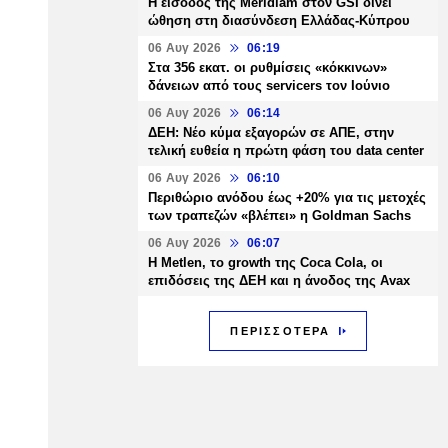
Η είσοδος της Meridiam στον GSI δίνει
ώθηση στη διασύνδεση Ελλάδας-Κύπρου
06 Αυγ 2026
06:19
Στα 356 εκατ. οι ρυθμίσεις «κόκκινων»
δάνειων από τους servicers τον Ιούνιο
06 Αυγ 2026
06:14
ΔΕΗ: Νέο κύμα εξαγορών σε ΑΠΕ, στην
τελική ευθεία η πρώτη φάση του data center
06 Αυγ 2026
06:10
Περιθώριο ανόδου έως +20% για τις μετοχές
των τραπεζών «βλέπει» η Goldman Sachs
06 Αυγ 2026
06:07
H Metlen, το growth της Coca Cola, οι
επιδόσεις της ΔΕΗ και η άνοδος της Avax
ΠΕΡΙΣΣΟΤΕΡΑ