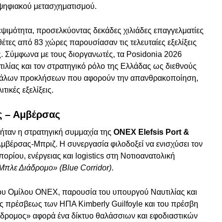
 ψηφιακού μετασχηματισμού.
ψιμότητα, προσελκύοντας δεκάδες χιλιάδες επαγγελματίες
τες από 83 χώρες παρουσίασαν τις τελευταίες εξελίξεις
ς. Σύμφωνα με τους διοργανωτές, τα Posidonia 2026
υτιλίας και τον στρατηγικό ρόλο της Ελλάδας ως διεθνούς
μεγάλων προκλήσεων που αφορούν την απανθρακοποίηση,
τικές εξελίξεις.
 – Αμβέρσας
ταν η στρατηγική συμμαχία της
ONEX Elefsis Port &
Αμβέρσας-Μπριζ. Η συνεργασία φιλοδοξεί να ενισχύσει τον
ρίου, ενέργειας και logistics στη Νοτιοανατολική
Μπλε Διάδρομο» (Blue Corridor)
.
ου Ομίλου ONEX, παρουσία του υπουργού Ναυτιλίας και
της πρέσβεως των ΗΠΑ Kimberly Guilfoyle και του πρέσβη
άδρομος» αφορά ένα δίκτυο θαλάσσιων και εφοδιαστικών