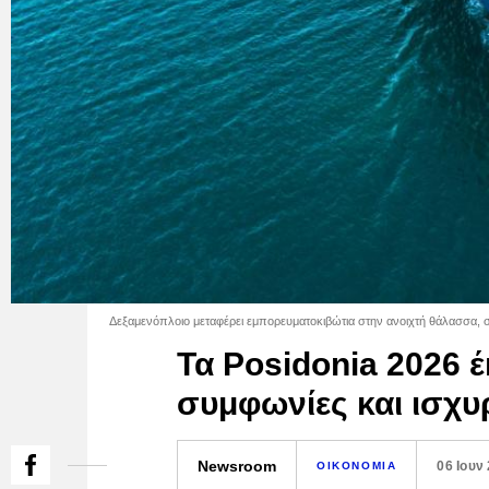
Δεξαμενόπλοιο μεταφέρει εμπορευματοκιβώτια στην ανοιχτή θάλασσα, σ
Τα Posidonia 2026 έ
συμφωνίες και ισχ
Newsroom
06 Ιουν
ΟΙΚΟΝΟΜΙΑ