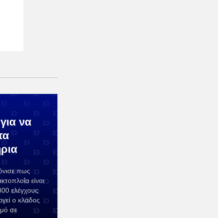
για να
τα
ήρια
τόνισε πως
κτοπλοΐα είναι
300 ελέγχους
ργεί ο κλάδος
σμό σε