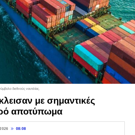
ύμβολο διεθνούς ναυτιλίας.
κλεισαν με σημαντικές
υρό αποτύπωμα
 2026
08:08