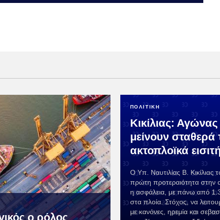
ΠΟΛΙΤΙΚΗ
Κικίλιας: Αγώνας 
μείνουν σταθερά 
ακτοπλοϊκά εισιτ
Ο Υπ. Ναυτιλίας Β. Κικίλιας 
πρώτη προτεραιότητα στην α
η ασφάλεια, με πάνω από 1.
στα πλοία. Στόχος, να λειτου
με κανόνες, ηρεμία και σεβα
γικός ο ρόλος