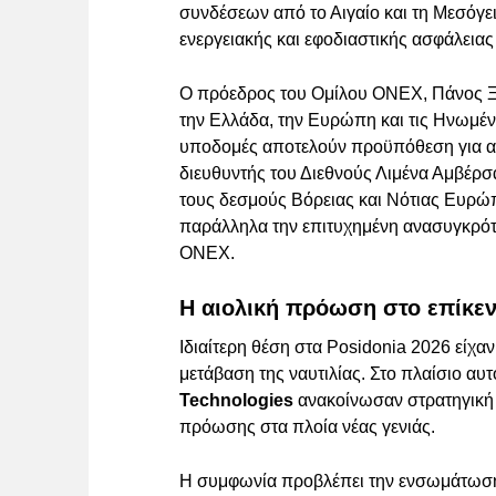
συνδέσεων από το Αιγαίο και τη Μεσόγε
ενεργειακής και εφοδιαστικής ασφάλεια
Ο πρόεδρος του Ομίλου ONEX, Πάνος Ξε
την Ελλάδα, την Ευρώπη και τις Ηνωμένε
υποδομές αποτελούν προϋπόθεση για ανθ
διευθυντής του Διεθνούς Λιμένα Αμβέρσα
τους δεσμούς Βόρειας και Νότιας Ευρώ
παράλληλα την επιτυχημένη ανασυγκρότ
ONEX.
Η αιολική πρόωση στο επίκε
Ιδιαίτερη θέση στα Posidonia 2026 είχα
μετάβαση της ναυτιλίας. Στο πλαίσιο αυτ
Technologies
ανακοίνωσαν στρατηγική 
πρόωσης στα πλοία νέας γενιάς.
Η συμφωνία προβλέπει την ενσωμάτωσ