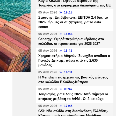
Καγιά Κάλλας: Ζητούμε σεβασμό της
Τουρκίας στα κυριαρχικά δικαιώματα της ΕΕ
05 Αυγ 2026
19:18
Στάσσης: Επιβεβαιώνει EBITDA 2,4 δισ. το
2026, ώριμες οι συζητήσεις για το data
center
05 Αυγ 2026
16:44
Cenergy: Υψηλά περιθώρια κέρδους στα
καλώδια, οι προοπτικές για 2026-2027
05 Αυγ 2026
11:41
Χρηματιστήριο Αθηνών: Συνεχίζει ανοδικά ο
Γενικός Δείκτης, πάνω από τις 2.630
μονάδες
05 Αυγ 2026
14:31
Η Meridiam εισέρχεται ως βασικός μέτοχος
στο καλώδιο Ελλάδας-Κύπρου
05 Αυγ 2026
09:47
Τουρισμός για Όλους 2026: Από σήμερα οι
αιτήσεις με βάση το ΑΦΜ - Οι δικαιούχοι
05 Αυγ 2026
17:45
GSI: Νέα σελίδα στη διασύνδεση Ελλάδας-
Κύπρου μετά την είσοδο της Meridiam