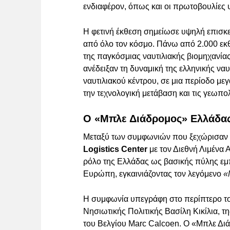
ενδιαφέρον, όπως και οι πρωτοβουλίες
Η φετινή έκθεση σημείωσε υψηλή επισκε
από όλο τον κόσμο. Πάνω από 2.000 εκθέ
της παγκόσμιας ναυτιλιακής βιομηχανία
ανέδειξαν τη δυναμική της ελληνικής να
ναυτιλιακού κέντρου, σε μια περίοδο 
την τεχνολογική μετάβαση και τις γεωπολι
Ο «Μπλε Διάδρομος» Ελλάδας
Μεταξύ των συμφωνιών που ξεχώρισαν ή
Logistics Center
με τον Διεθνή Λιμένα 
ρόλο της Ελλάδας ως βασικής πύλης εμπο
Ευρώπη, εγκαινιάζοντας τον λεγόμενο
«
Η συμφωνία υπεγράφη στο περίπτερο τ
Νησιωτικής Πολιτικής Βασίλη Κικίλια, 
του Βελγίου Marc Calcoen. Ο «Μπλε Δι