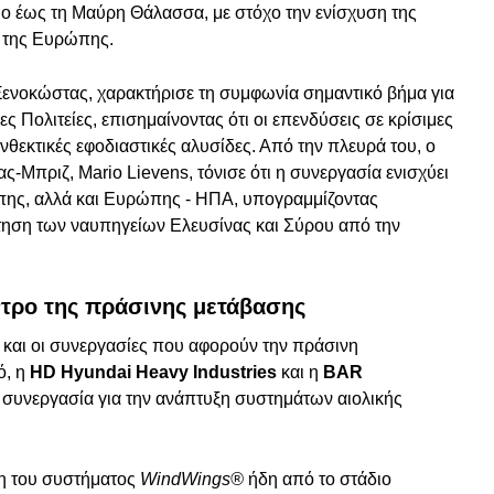
ιο έως τη Μαύρη Θάλασσα, με στόχο την ενίσχυση της
ς της Ευρώπης.
νοκώστας, χαρακτήρισε τη συμφωνία σημαντικό βήμα για
ς Πολιτείες, επισημαίνοντας ότι οι επενδύσεις σε κρίσιμες
εκτικές εφοδιαστικές αλυσίδες. Από την πλευρά του, ο
ς-Μπριζ, Mario Lievens, τόνισε ότι η συνεργασία ενισχύει
πης, αλλά και Ευρώπης - ΗΠΑ, υπογραμμίζοντας
ηση των ναυπηγείων Ελευσίνας και Σύρου από την
ντρο της πράσινης μετάβασης
ν και οι συνεργασίες που αφορούν την πράσινη
ό, η
HD Hyundai Heavy Industries
και η
BAR
συνεργασία για την ανάπτυξη συστημάτων αιολικής
η του συστήματος
WindWings®
ήδη από το στάδιο