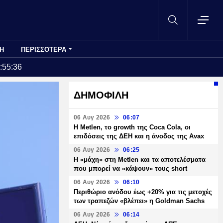
Η
ΠΕΡΙΣΣΟΤΕΡΑ
:55:36
ΔΗΜΟΦΙΛΗ
06 Αυγ 2026
06:07
H Metlen, το growth της Coca Cola, οι
επιδόσεις της ΔΕΗ και η άνοδος της Avax
06 Αυγ 2026
06:25
H «μάχη» στη Metlen και τα αποτελέσματα
που μπορεί να «κάψουν» τους short
06 Αυγ 2026
06:10
Περιθώριο ανόδου έως +20% για τις μετοχές
των τραπεζών «βλέπει» η Goldman Sachs
06 Αυγ 2026
06:14