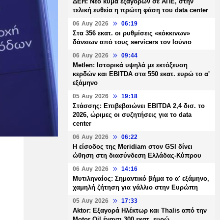
ΔΕΗ: Νέο κύμα εξαγορών σε ΑΠΕ, στην
τελική ευθεία η πρώτη φάση του data center
06 Αυγ 2026
06:19
Στα 356 εκατ. οι ρυθμίσεις «κόκκινων»
δάνειων από τους servicers τον Ιούνιο
06 Αυγ 2026
09:44
Metlen: Ιστορικά υψηλά με εκτόξευση
κερδών και EBITDA στα 550 εκατ. ευρώ το α'
εξάμηνο
05 Αυγ 2026
19:18
Στάσσης: Επιβεβαιώνει EBITDA 2,4 δισ. το
2026, ώριμες οι συζητήσεις για το data
center
06 Αυγ 2026
06:22
Η είσοδος της Meridiam στον GSI δίνει
ώθηση στη διασύνδεση Ελλάδας-Κύπρου
06 Αυγ 2026
14:16
Μυτιληναίος: Σημαντικό βήμα το α' εξάμηνο,
χαμηλή ζήτηση για γάλλιο στην Ευρώπη
05 Αυγ 2026
17:33
Aktor: Εξαγορά Ηλέκτωρ και Thalis από την
Motor Oil έναντι 300 εκατ. ευρώ