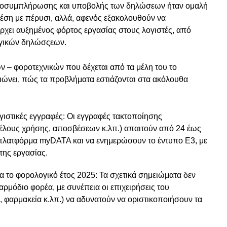
 προσυμπλήρωσης και υποβολής των δηλώσεων ήταν ομαλή
χέση με πέρυσι, αλλά, αφενός εξακολουθούν να
ρχει αυξημένος φόρτος εργασίας στους λογιστές, από
ογικών δηλώσςεων.
 – φοροτεχνικών που δέχεται από τα μέλη του το
ώνει, πώς τα προβλήματα εστιάζονται στα ακόλουθα
γιστικές εγγραφές: Οι εγγραφές τακτοποίησης
λους χρήσης, αποσβέσεων κ.λπ.) απαιτούν από 24 έως
ν πλατφόρμα myDATA και να ενημερώσουν το έντυπο Ε3, με
της εργασίας.
α το φορολογικό έτος 2025: Τα σχετικά σημειώματα δεν
αρμόδιο φορέα, με συνέπεια οι επιχειρήσεις του
ί, φαρμακεία κ.λπ.) να αδυνατούν να οριστικοποιήσουν τα