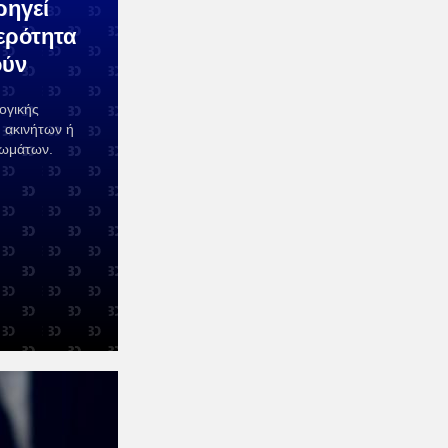
ρηγεί
ερότητα
ούν
ογικής
 ακινήτων ή
ιωμάτων.