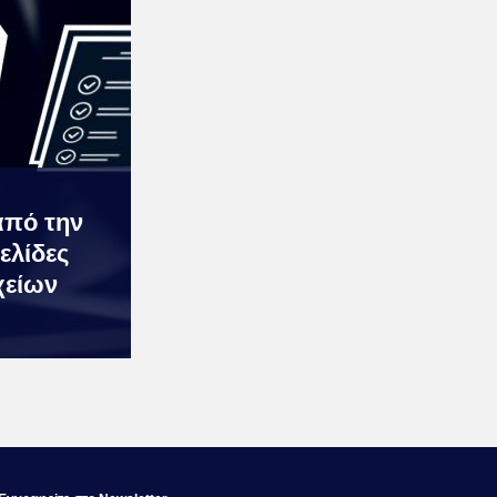
από την
ελίδες
χείων