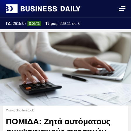
ΓΔ:
2615.07
0.25%
Τζίρος:
239.11 εκ. €
Τελ. ενημέρωση:
17:25:01
Φώτο: Shutterstock
ΠΟΜΙΔΑ: Ζητά αυτόματους