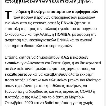
αποζημιώσεων των τελευταίων μηνών.
Τ
ην
άμεση διενέργεια αυτόματων συμψηφισμών
των ποσών περσινών αποζημιώσεων μειώσεων
ενοικίων από τις εφετινές οφειλές
ΕΝΦΙΑ
ζήτησε με
επιστολή της προς την πολιτική ηγεσία του υπουργείου
Οικονομικών και την ΑΑΔΕ, η
ΠΟΜΙΔΑ
, με αφορμή την
ανάρτηση των εκκαθαριστικών ΕΝΦΙΑ και τα σχετικά
ερωτήματα ιδιοκτητών και φοροτεχνικών.
Επίσης, ζήτησε να δημοσιευτούν
ΚΑΔ μειώσεων
ενοικίων
για Αύγουστο και Σεπτέμβριο, ή να διευκρινιστεί
ότι δεν υφίστανται
μειώσεις
για τους μήνες αυτούς, να
εκκαθαριστούν
και να
καταβληθούν
όλα τα εκκρεμή
ποσά αποζημιώσεων των τελευταίων μηνών και ιδιαίτερα
όσων σχετίζονται με υπεκμισθώσεις ακινήτων, να
ξανανοίξει για διορθώσεις και νέες δηλώσεις COVID η
πλατφόρμα της ΑΑΔΕ για το διάστημα Μαρτίου-
Οκτωβρίου 2020 και να δοθεί παράταση για τη χωρίς