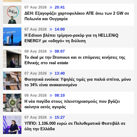
07 Αυγ 2026
20:41
ΔΕΗ: Εξαγοράζει χαρτοφυλάκιο ΑΠΕ άνω των 2 GW σε
Πολωνία και Ουγγαρία
07 Αυγ 2026
14:00
Η Edison βλέπει τρίμηνο-ρεκόρ για τη HELLENiQ
ENERGY με «οδηγό» τη διύλιση
08 Αυγ 2026
08:07
Το deal με την Dromeus και οι επόμενες κινήσεις της
Εθνικής στο real estate
07 Αυγ 2026
13:40
Φοιτητικά ενοίκια: Υψηλές τιμές για παλιά σπίτια, μόνο
το 34% είναι ανακαινισμένο
08 Αυγ 2026
08:10
Η νέα παγίδα στους πλειστηριασμούς που βγάζει
ακίνητα εκτός αγοράς
07 Αυγ 2026
15:27
ΥΠΠΟ: 1.106.000 ευρώ σε Πολυθεματικά Φεστιβάλ σε
όλη την Ελλάδα