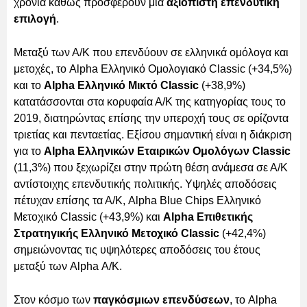
χρονιά καθώς προσφέρουν μια
αξιόπιστη επενδυτική
επιλογή
.
Μεταξύ των Α/Κ που επενδύουν σε ελληνικά ομόλογα και
μετοχές, το Alpha Ελληνικό Ομολογιακό Classic (+34,5%)
και το
Alpha Ελληνικό Μικτό Classic
(+38,9%)
κατατάσσονται στα κορυφαία Α/Κ της κατηγορίας τους το
2019, διατηρώντας επίσης την υπεροχή τους σε ορίζοντα
τριετίας και πενταετίας. Εξίσου σημαντική είναι η διάκριση
για το
Alpha Ελληνικών Εταιρικών Ομολόγων Classic
(11,3%) που ξεχωρίζει στην πρώτη θέση ανάμεσα σε Α/Κ
αντίστοιχης επενδυτικής πολιτικής. Yψηλές αποδόσεις
πέτυχαν επίσης τα Α/Κ, Alpha Blue Chips Ελληνικό
Μετοχικό Classic (+43,9%) και
Alpha Επιθετικής
Στρατηγικής Ελληνικό Μετοχικό Classic
(+42,4%)
σημειώνοντας τις υψηλότερες αποδόσεις του έτους
μεταξύ των Alpha Α/Κ.
Στον κόσμο των
παγκόσμιων επενδύσεων
, το Alpha