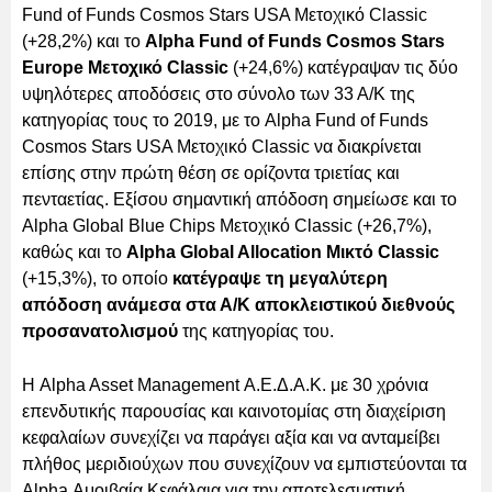
Fund of Funds Cosmos Stars USA Μετοχικό Classic
(+28,2%) και το
Alpha Fund of Funds Cosmos Stars
Europe Μετοχικό Classic
(+24,6%) κατέγραψαν τις δύο
υψηλότερες αποδόσεις στο σύνολο των 33 Α/Κ της
κατηγορίας τους το 2019, με το Alpha Fund of Funds
Cosmos Stars USA Μετοχικό Classic να διακρίνεται
επίσης στην πρώτη θέση σε ορίζοντα τριετίας και
πενταετίας. Εξίσου σημαντική απόδοση σημείωσε και το
Alpha Global Blue Chips Μετοχικό Classic (+26,7%),
καθώς και το
Alpha Global Allocation Μικτό Classic
(+15,3%), το οποίο
κατέγραψε τη μεγαλύτερη
απόδοση ανάμεσα στα Α/Κ αποκλειστικού διεθνούς
προσανατολισμού
της κατηγορίας του.
Η Alpha Asset Management Α.Ε.Δ.Α.Κ. με 30 χρόνια
επενδυτικής παρουσίας και καινοτομίας στη διαχείριση
κεφαλαίων συνεχίζει να παράγει αξία και να ανταμείβει
πλήθος μεριδιούχων που συνεχίζουν να εμπιστεύονται τα
Alpha Αμοιβαία Κεφάλαια για την αποτελεσματική