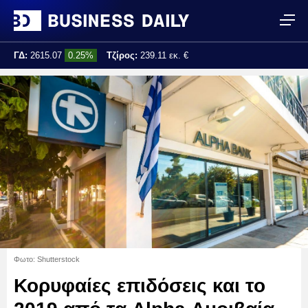
ΓΔ:
2615.07
0.25%
Τζίρος:
239.11 εκ. €
Τελ. ενημέρωση:
17:25:01
Φωτο: Shutterstock
Κορυφαίες επιδόσεις και το