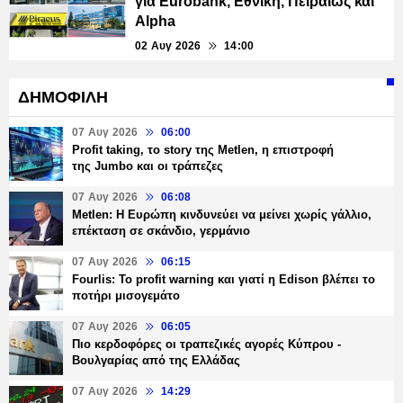
για Eurobank, Εθνική, Πειραιώς και
Alpha
02 Αυγ 2026
14:00
ΔΗΜΟΦΙΛΗ
07 Αυγ 2026
06:00
Profit taking, το story της Metlen, η επιστροφή
της Jumbo και οι τράπεζες
07 Αυγ 2026
06:08
Metlen: Η Ευρώπη κινδυνεύει να μείνει χωρίς γάλλιο,
επέκταση σε σκάνδιο, γερμάνιο
07 Αυγ 2026
06:15
Fourlis: Το profit warning και γιατί η Edison βλέπει το
ποτήρι μισογεμάτο
07 Αυγ 2026
06:05
Πιο κερδοφόρες οι τραπεζικές αγορές Κύπρου -
Βουλγαρίας από της Ελλάδας
07 Αυγ 2026
14:29