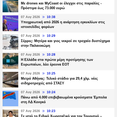
Με drones και MyCoast οι έλεγχοι στις παραλίες -
Πρόστιμα έως 73.000 ευρώ
07 Αυγ 2026
10:38
Υποχρεωτική από 2026 η ανάρτηση εγκυκλίων στις
ιστοσελίδες φορέων
07 Αυγ 2026
10:29
Σέρρες: Μητέρα και γιος νεκροί σε τροχαίο δυστύχημα
στην Παλαιοκώμη
07 Αυγ 2026
10:28
Η Ελλάδα στα πρώτα μέρη προτίμησης των
Ευρωπαίων, λέει έρευνα ΕΟΤ
07 Αυγ 2026
10:25
Μετρό Αθήνας: Τελικό στάδιο για 29,4 χλμ. νέες
σιδηροτροχιές από ΣΤΑΣΥ
07 Αυγ 2026
10:24
Πάνω από 4.000 επιβεβαιωμένα κρούσματα Έμπολα
στη ΛΔ Κονγκό
07 Αυγ 2026
10:23
Σε ισχύ το Ειδικό Χωροταξικό για τον Τουρισμό –