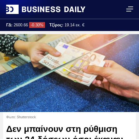
ΓΔ:
2600.66
-0.30%
Τζίρος:
19.14 εκ. €
Τελ. ενημέρωση:
11:10:35
Φωτο: Shutterstock
Δεν μπαίνουν στη ρύθμιση