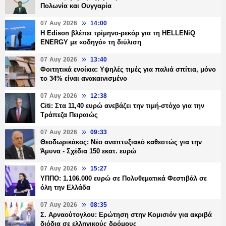
Πολωνία και Ουγγαρία
07 Αυγ 2026
14:00
Η Edison βλέπει τρίμηνο-ρεκόρ για τη HELLENiQ
ENERGY με «οδηγό» τη διύλιση
07 Αυγ 2026
13:40
Φοιτητικά ενοίκια: Υψηλές τιμές για παλιά σπίτια, μόνο
το 34% είναι ανακαινισμένο
07 Αυγ 2026
12:38
Citi: Στα 11,40 ευρώ ανεβάζει την τιμή-στόχο για την
Τράπεζα Πειραιώς
07 Αυγ 2026
09:33
Θεοδωρικάκος: Νέο αναπτυξιακό καθεστώς για την
Άμυνα - Σχέδια 150 εκατ. ευρώ
07 Αυγ 2026
15:27
ΥΠΠΟ: 1.106.000 ευρώ σε Πολυθεματικά Φεστιβάλ σε
όλη την Ελλάδα
07 Αυγ 2026
08:35
Σ. Αρναούτογλου: Ερώτηση στην Κομισιόν για ακριβά
διόδια σε ελληνικούς δρόμους