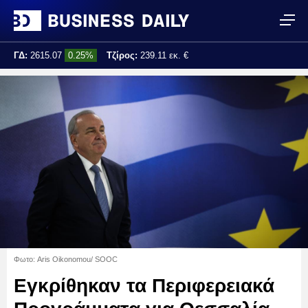
ΓΔ:
2615.07
0.25%
Τζίρος:
239.11 εκ. €
Τελ. ενημέρωση:
17:25:01
Φωτο: Aris Oikonomou/ SOOC
Εγκρίθηκαν τα Περιφερειακά