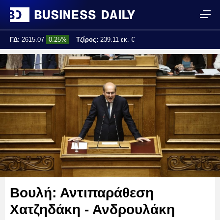
ΓΔ:
2615.07
0.25%
Τζίρος:
239.11 εκ. €
Τελ. ενημέρωση:
17:25:01
Βουλή: Αντιπαράθεση
Χατζηδάκη - Ανδρουλάκη