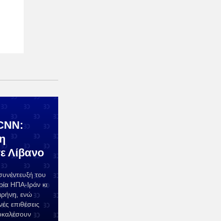
CNN:
η
ε Λίβανο
συνέντευξή του
ρία ΗΠΑ-Ιράν κι
ιρήνη, ενώ
νές επιθέσεις
οκαλέσουν