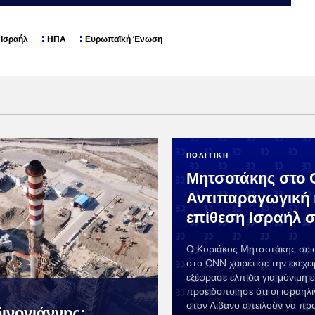
Ισραήλ
ΗΠΑ
Ευρωπαϊκή Ένωση
ΠΟΛΙΤΙΚΗ
Μητσοτάκης στο 
Αντιπαραγωγική 
επίθεση Ισραήλ σ
Ο Κυριάκος Μητσοτάκης σε 
στο CNN χαιρέτισε την εκεχει
εξέφρασε ελπίδα για μόνιμη ε
προειδοποίησε ότι οι ισραηλι
στον Λίβανο απειλούν να πρ
δινογιάννης: