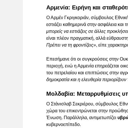
Αρμενία: Ειρήνη και σταθερ
Ο Αρμέν Γκριγκοριάν, σύμβουλος Εθνική
εστιάζει καθημερινά στην ασφάλεια και 
μπορείς να εστιάζεις σε άλλες προκλήσε
είναι πλέον πραγματική, αλλά εύθραυστ
Πρέπει να τη φροντίζεις»
, είπε χαρακτηρι
Επεσήμανε ότι οι συγκρούσεις στην Ουκ
περιοχή, ενώ η Αρμενία επηρεάζεται οικο
του πετρελαίου και επιπτώσεις στην αγρ
δημοκρατία και η ελευθερία περιορίζουν
Μολδαβία: Μεταρρυθμίσεις υ
Ο Στάνισλαβ Σεκριέρου, σύμβουλος Εθνι
χώρα του επικεντρώνεται στην προώθησ
Ένωση. Παράλληλα, αντιμετωπίζει
υβρι
κυβερνοεπίπεδο.