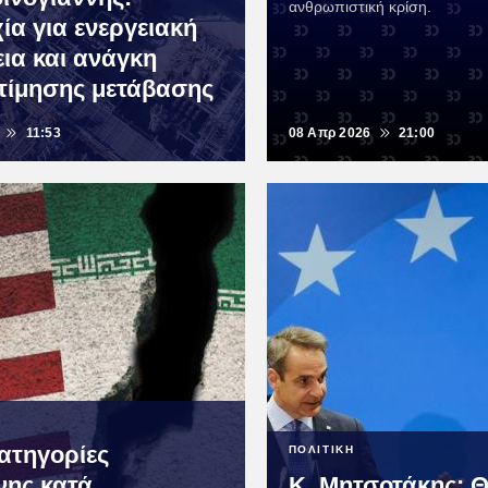
ανθρωπιστική κρίση.
ία για ενεργειακή
ια και ανάγκη
τίμησης μετάβασης
11:53
08 Απρ 2026
21:00
Κατηγορίες
ΠΟΛΙΤΙΚΗ
νης κατά
Κ. Μητσοτάκης: Θ