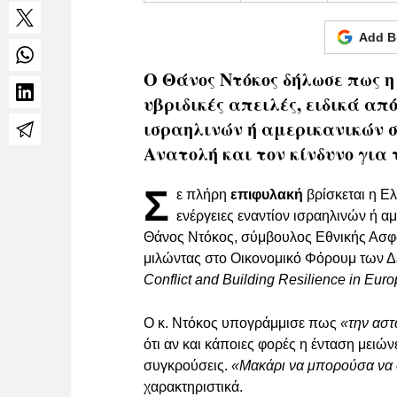
Add B
Ο Θάνος Ντόκος δήλωσε πως 
υβριδικές απειλές, ειδικά απ
ισραηλινών ή αμερικανικών σ
Ανατολή και τον κίνδυνο για 
Σ
ε πλήρη
επιφυλακή
βρίσκεται η Ελ
ενέργειες εναντίον ισραηλινών ή α
Θάνος Ντόκος, σύμβουλος Εθνικής Ασφ
μιλώντας στο Οικονομικό Φόρουμ των Δ
Conflict and Building Resilience in Eur
Ο κ. Ντόκος υπογράμμισε πως
«την αστ
ότι αν και κάποιες φορές η ένταση μειών
συγκρούσεις.
«Μακάρι να μπορούσα να 
χαρακτηριστικά.