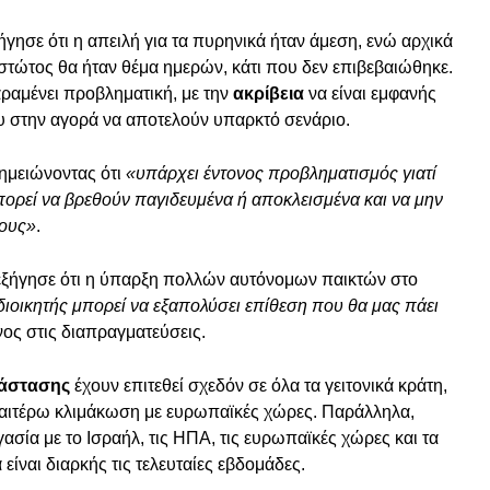
γησε ότι η απειλή για τα πυρηνικά ήταν άμεση, ενώ αρχικά
τώτος θα ήταν θέμα ημερών, κάτι που δεν επιβεβαιώθηκε.
αμένει προβληματική, με την
ακρίβεια
να είναι εμφανής
ου στην αγορά να αποτελούν υπαρκτό σενάριο.
σημειώνοντας ότι
«υπάρχει έντονος προβληματισμός γιατί
ορεί να βρεθούν παγιδευμένα ή αποκλεισμένα και να μην
τους»
.
ος εξήγησε ότι η ύπαρξη πολλών αυτόνομων παικτών στο
ιοικητής μπορεί να εξαπολύσει επίθεση που θα μας πάει
νος στις διαπραγματεύσεις.
νάστασης
έχουν επιτεθεί σχεδόν σε όλα τα γειτονικά κράτη,
ραιτέρω κλιμάκωση με ευρωπαϊκές χώρες. Παράλληλα,
σία με το Ισραήλ, τις ΗΠΑ, τις ευρωπαϊκές χώρες και τα
είναι διαρκής τις τελευταίες εβδομάδες.