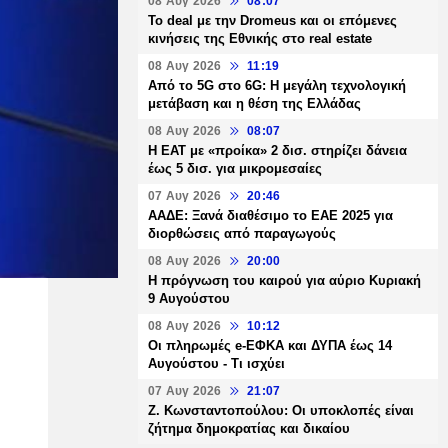
08 Αυγ 2026
08:07
Το deal με την Dromeus και οι επόμενες
κινήσεις της Εθνικής στο real estate
08 Αυγ 2026
11:19
Από το 5G στο 6G: Η μεγάλη τεχνολογική
μετάβαση και η θέση της Ελλάδας
08 Αυγ 2026
08:07
Η ΕΑΤ με «προίκα» 2 δισ. στηρίζει δάνεια
έως 5 δισ. για μικρομεσαίες
07 Αυγ 2026
20:46
ΑΑΔΕ: Ξανά διαθέσιμο το ΕΑΕ 2025 για
διορθώσεις από παραγωγούς
08 Αυγ 2026
20:00
Η πρόγνωση του καιρού για αύριο Κυριακή
9 Αυγούστου
08 Αυγ 2026
10:12
Οι πληρωμές e-ΕΦΚΑ και ΔΥΠΑ έως 14
Αυγούστου - Τι ισχύει
07 Αυγ 2026
21:07
Ζ. Κωνσταντοπούλου: Οι υποκλοπές είναι
ζήτημα δημοκρατίας και δικαίου