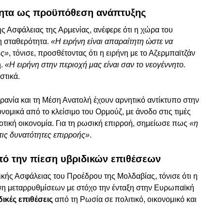
ότητα ως προϋπόθεση ανάπτυξης
ς Ασφάλειας της Αρμενίας, ανέφερε ότι η χώρα του
τη σταθερότητα.
«Η ειρήνη είναι απαραίτητη ώστε να
ις»
, τόνισε, προσθέτοντας ότι η ειρήνη με το Αζερμπαϊτζάν
η.
«Η ειρήνη στην περιοχή μας είναι σαν το νεογέννητο.
στικά.
ρανία και τη Μέση Ανατολή έχουν αρνητικό αντίκτυπο στην
νομικά από το κλείσιμο του Ορμούζ, με άνοδο στις τιμές
οτική οικονομία. Για τη ρωσική επιρροή, σημείωσε πως
«η
 τις δυνατότητες επιρροής»
.
πό την πίεση υβριδικών επιθέσεων
κής Ασφάλειας του Προέδρου της Μολδαβίας, τόνισε ότι η
η μεταρρυθμίσεων με στόχο την ένταξη στην Ευρωπαϊκή
δικές επιθέσεις
από τη Ρωσία σε πολιτικό, οικονομικό και