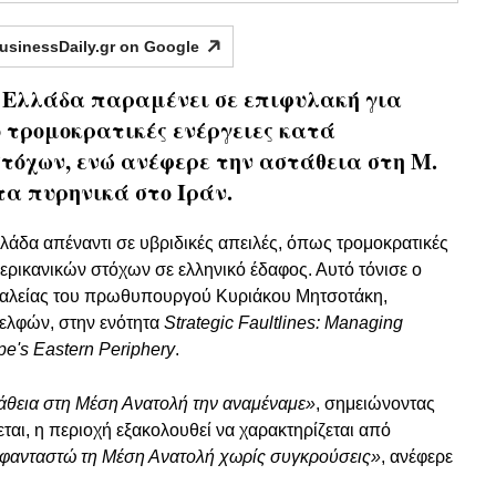
usinessDaily.gr on
Google
η Ελλάδα παραμένει σε επιφυλακή για
ό τρομοκρατικές ενέργειες κατά
τόχων, ενώ ανέφερε την αστάθεια στη Μ.
τα πυρηνικά στο Ιράν.
λάδα απέναντι σε υβριδικές απειλές, όπως τρομοκρατικές
μερικανικών στόχων σε ελληνικό έδαφος. Αυτό τόνισε ο
αλείας του πρωθυπουργού Κυριάκου Μητσοτάκη,
ελφών, στην ενότητα
Strategic Faultlines: Managing
ope's Eastern Periphery
.
άθεια στη Μέση Ανατολή την αναμέναμε»
, σημειώνοντας
εται, η περιοχή εξακολουθεί να χαρακτηρίζεται από
φανταστώ τη Μέση Ανατολή χωρίς συγκρούσεις»
, ανέφερε