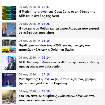
06 Αυγ 2026
06:07
H Metlen, το growth της Coca Cola, οι επιδόσεις της
ΔΕΗ και η άνοδος της Avax
06 Αυγ 2026
06:25
H «μάχη» στη Metlen και τα αποτελέσματα που μπορεί
να «κάψουν» τους short
06 Αυγ 2026
06:10
Περιθώριο ανόδου έως +20% για τις μετοχές των
τραπεζών «βλέπει» η Goldman Sachs
06 Αυγ 2026
06:14
ΔΕΗ: Νέο κύμα εξαγορών σε ΑΠΕ, στην τελική ευθεία η
πρώτη φάση του data center
06 Αυγ 2026
14:16
Μυτιληναίος: Σημαντικό βήμα το α' εξάμηνο, χαμηλή
ζήτηση για γάλλιο στην Ευρώπη
06 Αυγ 2026
06:19
Στα 356 εκατ. οι ρυθμίσεις «κόκκινων» δάνειων από
τους servicers τον Ιούνιο