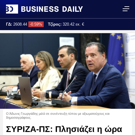
ΓΔ:
2608.44
-0.59%
Τζίρος:
320.42 εκ. €
Τελ. ενημέρωση:
17:25:02
Ο Άδωνις Γεωργιάδης μιλά σε συνέντευξη τύπου με αξιωματούχους και
δημοσιογράφους.
ΣΥΡΙΖΑ-ΠΣ: Πλησιάζει η ώρα