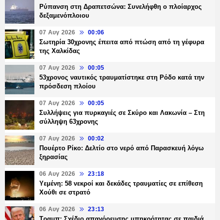
Ρύπανση στη Δραπετσώνα: Συνελήφθη ο πλοίαρχος
δεξαμενόπλοιου
07 Αυγ 2026
00:06
Σωτηρία 30χρονης έπειτα από πτώση από τη γέφυρα
της Χαλκίδας
07 Αυγ 2026
00:05
53χρονος ναυτικός τραυματίστηκε στη Ρόδο κατά την
πρόσδεση πλοίου
07 Αυγ 2026
00:05
Συλλήψεις για πυρκαγιές σε Σκύρο και Λακωνία – Στη
σύλληψη 63χρονης
07 Αυγ 2026
00:02
Πουέρτο Ρίκο: Δελτίο στο νερό από Παρασκευή λόγω
ξηρασίας
06 Αυγ 2026
23:18
Υεμένη: 58 νεκροί και δεκάδες τραυματίες σε επίθεση
Χούθι σε στρατό
06 Αυγ 2026
23:13
Τραμπ: Σχέδιο απαγόρευσης υπηκοότητας σε παιδιά