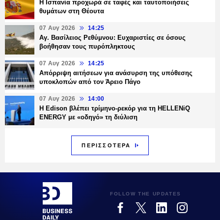
Η Ισπανία προχωρά σε ταφές και ταυτοποιήσεις
θυμάτων στη Θέουτα
07 Αυγ 2026
14:25
Αγ. Βασίλειος Ρεθύμνου: Ευχαριστίες σε όσους
βοήθησαν τους πυρόπληκτους
07 Αυγ 2026
14:25
Απόρριψη αιτήσεων για ανάσυρση της υπόθεσης
υποκλοπών από τον Άρειο Πάγο
07 Αυγ 2026
14:00
Η Edison βλέπει τρίμηνο-ρεκόρ για τη HELLENiQ
ENERGY με «οδηγό» τη διύλιση
ΠΕΡΙΣΣΟΤΕΡΑ
FOLLOW THE UPDATES