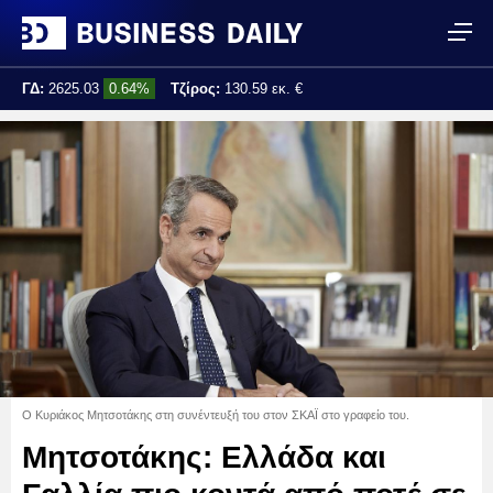
ΓΔ:
2625.03
0.64%
Τζίρος:
130.59 εκ. €
Τελ. ενημέρωση:
15:07:35
Ο Κυριάκος Μητσοτάκης στη συνέντευξή του στον ΣΚΑΪ στο γραφείο του.
Μητσοτάκης: Ελλάδα και