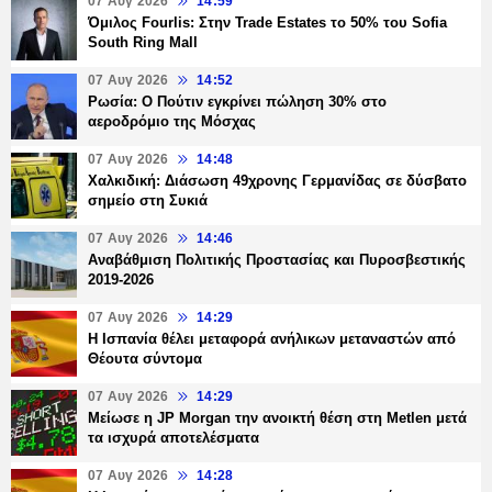
07 Αυγ 2026
14:59
Όμιλος Fourlis: Στην Trade Estates το 50% του Sofia
South Ring Mall
07 Αυγ 2026
14:52
Ρωσία: Ο Πούτιν εγκρίνει πώληση 30% στο
αεροδρόμιο της Μόσχας
07 Αυγ 2026
14:48
Χαλκιδική: Διάσωση 49χρονης Γερμανίδας σε δύσβατο
σημείο στη Συκιά
07 Αυγ 2026
14:46
Αναβάθμιση Πολιτικής Προστασίας και Πυροσβεστικής
2019-2026
07 Αυγ 2026
14:29
Η Ισπανία θέλει μεταφορά ανήλικων μεταναστών από
Θέουτα σύντομα
07 Αυγ 2026
14:29
Μείωσε η JP Morgan την ανοικτή θέση στη Metlen μετά
τα ισχυρά αποτελέσματα
07 Αυγ 2026
14:28