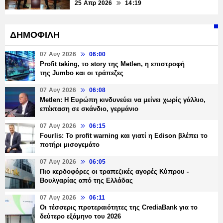
25 Απρ 2026
14:19
ΔΗΜΟΦΙΛΗ
07 Αυγ 2026
06:00
Profit taking, το story της Metlen, η επιστροφή
της Jumbo και οι τράπεζες
07 Αυγ 2026
06:08
Metlen: Η Ευρώπη κινδυνεύει να μείνει χωρίς γάλλιο,
επέκταση σε σκάνδιο, γερμάνιο
07 Αυγ 2026
06:15
Fourlis: Το profit warning και γιατί η Edison βλέπει το
ποτήρι μισογεμάτο
07 Αυγ 2026
06:05
Πιο κερδοφόρες οι τραπεζικές αγορές Κύπρου -
Βουλγαρίας από της Ελλάδας
07 Αυγ 2026
06:11
Οι τέσσερις προτεραιότητες της CrediaBank για το
δεύτερο εξάμηνο του 2026