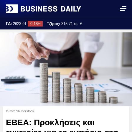
ΓΔ:
2623.91
-0.18%
Τζίρος:
315.71 εκ. €
Τελ. ενημέρωση:
17:25:04
Φώτο: Shutterstock
ΕΒΕΑ: Προκλήσεις και