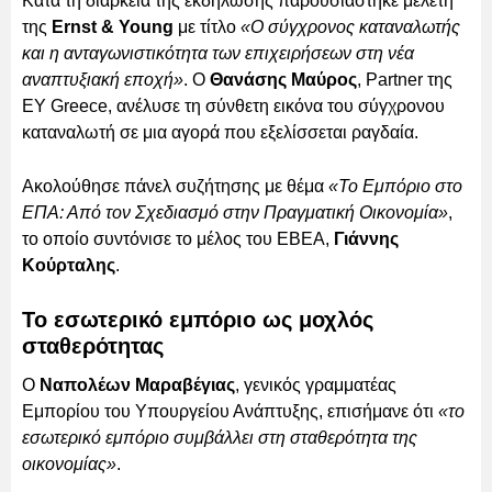
Κατά τη διάρκεια της εκδήλωσης παρουσιάστηκε μελέτη
της
Ernst & Young
με τίτλο
«Ο σύγχρονος καταναλωτής
και η ανταγωνιστικότητα των επιχειρήσεων στη νέα
αναπτυξιακή εποχή»
. Ο
Θανάσης Μαύρος
, Partner της
ΕΥ Greece, ανέλυσε τη σύνθετη εικόνα του σύγχρονου
καταναλωτή σε μια αγορά που εξελίσσεται ραγδαία.
Ακολούθησε πάνελ συζήτησης με θέμα
«Το Εμπόριο στο
ΕΠΑ: Από τον Σχεδιασμό στην Πραγματική Οικονομία»
,
το οποίο συντόνισε το μέλος του ΕΒΕΑ,
Γιάννης
Κούρταλης
.
Το εσωτερικό εμπόριο ως μοχλός
σταθερότητας
Ο
Ναπολέων Μαραβέγιας
, γενικός γραμματέας
Εμπορίου του Υπουργείου Ανάπτυξης, επισήμανε ότι
«το
εσωτερικό εμπόριο συμβάλλει στη σταθερότητα της
οικονομίας»
.