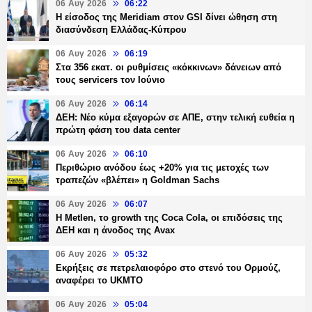
06 Αυγ 2026
06:22
Η είσοδος της Meridiam στον GSI δίνει ώθηση στη
διασύνδεση Ελλάδας-Κύπρου
06 Αυγ 2026
06:19
Στα 356 εκατ. οι ρυθμίσεις «κόκκινων» δάνειων από
τους servicers τον Ιούνιο
06 Αυγ 2026
06:14
ΔΕΗ: Νέο κύμα εξαγορών σε ΑΠΕ, στην τελική ευθεία η
πρώτη φάση του data center
06 Αυγ 2026
06:10
Περιθώριο ανόδου έως +20% για τις μετοχές των
τραπεζών «βλέπει» η Goldman Sachs
06 Αυγ 2026
06:07
H Metlen, το growth της Coca Cola, οι επιδόσεις της
ΔΕΗ και η άνοδος της Avax
06 Αυγ 2026
05:32
Εκρήξεις σε πετρελαιοφόρο στο στενό του Ορμούζ,
αναφέρει το UKMTO
06 Αυγ 2026
05:04