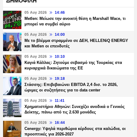
ΔΗΜΟΦΙΛΗ
05 Αυγ 2026
14:46
Metlen: Μείωσε την ανοικτή θέση η Marshall Wace, τι
μπορεί να συμβεί αύριο
05 Αυγ 2026
14:00
Με το βλέμμα στραμμένο σε ΔΕΗ, HELLENiQ ENERGY
και Metlen οι επενδυτές
05 Αυγ 2026
10:10
Καγιά Κάλλας: Ζητούμε σεβασμό της Τουρκίας στα
κυριαρχικά δικαιώματα της ΕΕ
05 Αυγ 2026
19:18
Στάσσης: Επιβεβαιώνει EBITDA 2,4 δισ. το 2026,
ώριμες οι συζητήσεις για το data center
05 Αυγ 2026
11:41
Χρηματιστήριο Αθηνών: Συνεχίζει ανοδικά ο Γενικός
Δείκτης, πάνω από τις 2.630 μονάδες
05 Αυγ 2026
16:44
Cenergy: Υψηλά περιθώρια κέρδους στα καλώδια, οι
προοπτικές για 2026-2027