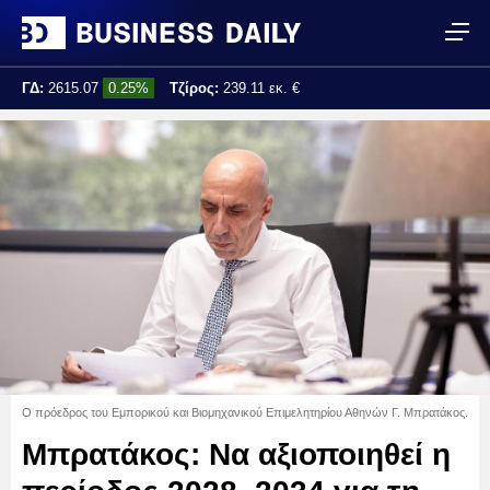
ΓΔ:
2615.07
0.25%
Τζίρος:
239.11 εκ. €
Τελ. ενημέρωση:
17:25:01
Ο πρόεδρος του Εμπορικού και Βιομηχανικού Επιμελητηρίου Αθηνών Γ. Μπρατάκος.
Μπρατάκος: Να αξιοποιηθεί η