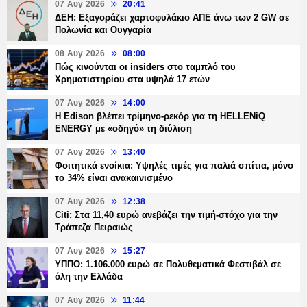
07 Αυγ 2026
20:41
ΔΕΗ: Εξαγοράζει χαρτοφυλάκιο ΑΠΕ άνω των 2 GW σε
Πολωνία και Ουγγαρία
08 Αυγ 2026
08:00
Πώς κινούνται οι insiders στο ταμπλό του
Χρηματιστηρίου στα υψηλά 17 ετών
07 Αυγ 2026
14:00
Η Edison βλέπει τρίμηνο-ρεκόρ για τη HELLENiQ
ENERGY με «οδηγό» τη διύλιση
07 Αυγ 2026
13:40
Φοιτητικά ενοίκια: Υψηλές τιμές για παλιά σπίτια, μόνο
το 34% είναι ανακαινισμένο
07 Αυγ 2026
12:38
Citi: Στα 11,40 ευρώ ανεβάζει την τιμή-στόχο για την
Τράπεζα Πειραιώς
07 Αυγ 2026
15:27
ΥΠΠΟ: 1.106.000 ευρώ σε Πολυθεματικά Φεστιβάλ σε
όλη την Ελλάδα
07 Αυγ 2026
11:44