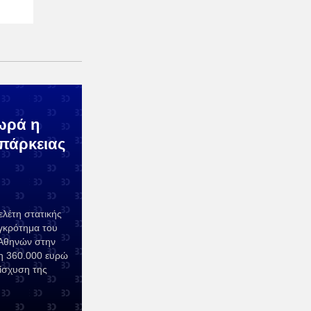
ωρά η
επάρκειας
ελέτη στατικής
υγκρότημα του
 Αθηνών στην
η 360.000 ευρώ
ίσχυση της