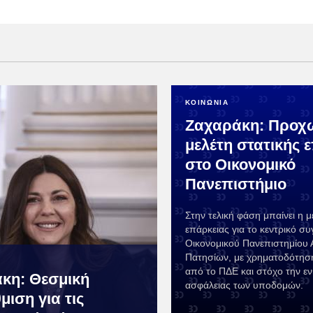
ΚΟΙΝΩΝΙΑ
Ζαχαράκη: Προχ
μελέτη στατικής 
στο Οικονομικό
Πανεπιστήμιο
Στην τελική φάση μπαίνει η μ
επάρκειας για το κεντρικό σ
Οικονομικού Πανεπιστημίου
Πατησίων, με χρηματοδότησ
από το ΠΔΕ και στόχο την εν
κη: Θεσμική
ασφάλειας των υποδομών.
ιση για τις