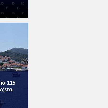
ία 115
ζεται