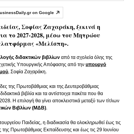
usinessDaily.gr on
Google
δείας, Σοφίας Ζαχαράκη, ξεκινά η
ια το 2027-2028, μέσω του Μητρώου
 πλατφόρμας «Μελίσπη».
ιλογής διδακτικών βιβλίων
από τα σχολεία όλης της
σχετικής Υπουργικής Απόφασης από την
υπουργό
σμού
, Σοφία Ζαχαράκη.
δες της Πρωτοβάθμιας και της Δευτεροβάθμιας
ιδακτικά βιβλία και τα αντίστοιχα πακέτα που θα
028. Η επιλογή θα γίνει αποκλειστικά μεταξύ των τίτλων
ικών Βιβλίων (ΜΔΒ)
.
υργείου Παιδείας, η διαδικασία θα ολοκληρωθεί έως τις
ες της Πρωτοβάθμιας Εκπαίδευσης και έως τις 29 Ιουνίου