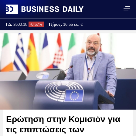
ΓΔ:
2600.18
-0.57%
Τζίρος:
16.55 εκ. €
Τελ. ενημέρωση:
11:00:39
Ερώτηση στην Κομισιόν για
τις επιπτώσεις των