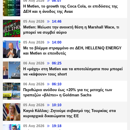
06 Αυγ 2026
06:07
H Metlen, το growth της Coca Cola, οι επιδόσεις της
ΔΕΗ και η άνοδος της Avax
05 Αυγ 2026
14:46
Metlen: Μείωσε την ανοικτή θέση η Marshall Wace, τι
μπορεί να συμβεί αύριο
05 Αυγ 2026
14:00
Με το βλέμμα στραμμένο σε ΔΕΗ, HELLENiQ ENERGY
και Metlen οι επενδυτές
06 Αυγ 2026
06:25
H «μάχη» στη Metlen και τα αποτελέσματα που μπορεί
να «κάψουν» τους short
06 Αυγ 2026
06:10
Περιθώριο ανόδου έως +20% για τις μετοχές των
τραπεζών «βλέπει» η Goldman Sachs
05 Αυγ 2026
10:10
Καγιά Κάλλας: Ζητούμε σεβασμό της Τουρκίας στα
κυριαρχικά δικαιώματα της ΕΕ
05 Αυγ 2026
19:18