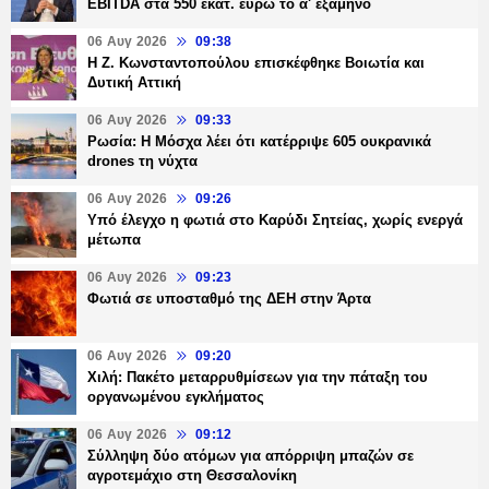
EBITDA στα 550 εκατ. ευρώ το α' εξάμηνο
06 Αυγ 2026
09:38
Η Ζ. Κωνσταντοπούλου επισκέφθηκε Βοιωτία και
Δυτική Αττική
06 Αυγ 2026
09:33
Ρωσία: Η Μόσχα λέει ότι κατέρριψε 605 ουκρανικά
drones τη νύχτα
06 Αυγ 2026
09:26
Υπό έλεγχο η φωτιά στο Καρύδι Σητείας, χωρίς ενεργά
μέτωπα
06 Αυγ 2026
09:23
Φωτιά σε υποσταθμό της ΔΕΗ στην Άρτα
06 Αυγ 2026
09:20
Χιλή: Πακέτο μεταρρυθμίσεων για την πάταξη του
οργανωμένου εγκλήματος
06 Αυγ 2026
09:12
Σύλληψη δύο ατόμων για απόρριψη μπαζών σε
αγροτεμάχιο στη Θεσσαλονίκη