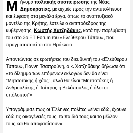
Μ
ήνυμα
πολιτικής συσπείρωσης
της
Νέας
Δημοκρατίας
, με αιχμές προς την αντιπολίτευση
και έμφαση στα μεγάλα έργα, όπως το αναπτυξιακό
μοντέλο της Κρήτης, έστειλε ο αντιπρόεδρος της
κυβέρνησης,
Κωστής Χατζηδάκης
, κατά την παρέμβασή
του στο 3ο ET Forum του «Ελεύθερου Τύπου», που
πραγματοποιείται στο Ηράκλειο.
Απαντώντας σε ερωτήσεις του διευθυντή του «Ελεύθερου
Τύπου», Γιάννη Τσαπρούνη, ο κ. Χατζηδάκης δήλωσε ότι
«το δίλημμα των επόμενων εκλογών δεν θα είναι
"Μητσοτάκης ή χάος", αλλά θα είναι "Μητσοτάκης ή
Ανδρουλάκης ή Τσίπρας ή Βελόπουλος ή όλοι οι
υπόλοιποι"».
Υπογράμμισε πως οι Έλληνες πολίτες «είναι εδώ, έχουνε
εδώ τις οικογένειές τους, τα παιδιά τους και το μέλλον
τους και θα αποφασίσουν».