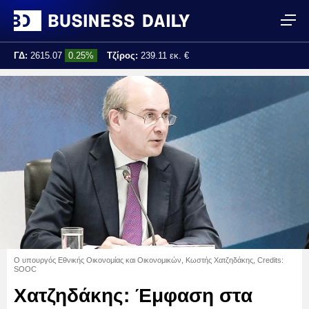
ΓΔ:
2615.07
0.25%
Τζίρος:
239.11 εκ. €
Τελ. ενημέρωση:
17:25:01
Ο υπουργός Εθνικής Οικονομίας και Οικονομικών, Κωστής Χατζηδάκης, Credits:
SOOC
Χατζηδάκης: Έμφαση στα