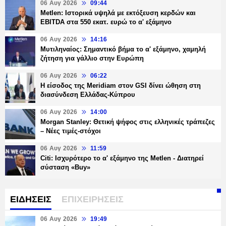
06 Αυγ 2026
09:44
Metlen: Ιστορικά υψηλά με εκτόξευση κερδών και
EBITDA στα 550 εκατ. ευρώ το α' εξάμηνο
06 Αυγ 2026
14:16
Μυτιληναίος: Σημαντικό βήμα το α' εξάμηνο, χαμηλή
ζήτηση για γάλλιο στην Ευρώπη
06 Αυγ 2026
06:22
Η είσοδος της Meridiam στον GSI δίνει ώθηση στη
διασύνδεση Ελλάδας-Κύπρου
06 Αυγ 2026
14:00
Morgan Stanley: Θετική ψήφος στις ελληνικές τράπεζες
– Νέες τιμές-στόχοι
06 Αυγ 2026
11:59
Citi: Ισχυρότερο το α' εξάμηνο της Metlen - Διατηρεί
σύσταση «Buy»
ΕΙΔΗΣΕΙΣ
ΕΠΙΧΕΙΡΗΣΕΙΣ
06 Αυγ 2026
19:49