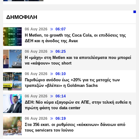
ΔΗΜΟΦΙΛΗ
06 Αυγ 2026
06:07
H Metlen, το growth της Coca Cola, οι επιδόσεις της
ΔΕΗ και η άνοδος της Avax
06 Αυγ 2026
06:25
H «μάχη» στη Metlen και τα αποτελέσματα που μπορεί
να «κάψουν» τους short
06 Αυγ 2026
06:10
Περιθώριο ανόδου έως +20% για τις μετοχές των
τραπεζών «βλέπει» η Goldman Sachs
06 Αυγ 2026
06:14
ΔΕΗ: Νέο κύμα εξαγορών σε ΑΠΕ, στην τελική ευθεία η
πρώτη φάση του data center
06 Αυγ 2026
06:19
Στα 356 εκατ. οι ρυθμίσεις «κόκκινων» δάνειων από
τους servicers τον Ιούνιο