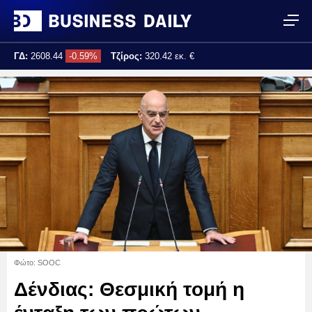
ΓΔ:
2608.44
-0.59%
Τζίρος:
320.42 εκ. €
Τελ. ενημέρωση:
17:25:02
Φώτο: SOOC
Δένδιας: Θεσμική τομή η