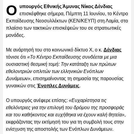
Ο
υπουργός Εθνικής Άμυνας Νίκος Δένδιας
επισκέφθηκε σήμερα, Πέμπτη 11 Ιουνίου, το Κέντρο
Εκπαίδευσης Νεοσυλλέκτων (ΚΕΝ/ΚΕΥΠ) στη Λαμία, στο
πλαίσιο των τακτικών επισκέψεών του σε στρατιωτικές
μονάδες.
Με ανάρτησή του στο κοινωνικό δίκτυο Χ, ο κ.
Δένδιας
τόνισε ότι
«Το Κέντρο Εκπαίδευσης συνδέεται με μια
ουσιαστική θεσμική τομή: Την κατάταξη των πρώτων
εθελοντριών οπλιτών των ελληνικών Ενόπλων
Δυνάμεων»
, επισημαίνοντας τη σημασία της παρουσίας
γυναικών στις
Ένοπλες Δυνάμεις
.
Ο υπουργός ανέφερε επίσης:
«Ευχαρίστησα τις
εθελόντριες για την επιλογή του δρόμου της προσφοράς
και του καθήκοντος και ευχήθηκα να έχουν καλή θητεία»
,
εκφράζοντας την εκτίμησή του για τη συμβολή τους στην
ενίσχυση της αποστολής των Ενόπλων Δυνάμεων.