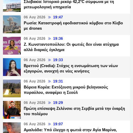
Σλοβακία: Ιστορικό ρεκόρ 42,2°C σύμφωνα με τη
μετεωρολογική υπηρεσία
06 Αυγ 2026
19:47
Ρωσία: Καταστροφή εφοδιαστικού κόμβου στο Κίεβο
με drones
06 Αυγ 2026
19:36
Ζ. Κωνσταντοπούλου: Οι φωτιές δεν είναι ατύχημα
αλλά διαρκές έγκλημα
06 Αυγ 2026
19:33
Βρεττού (Credia): Στόχος η ενσωμάτωση των νέων
εξαγορών, ανοιχτή σε νέες κινήσεις
06 Αυγ 2026
19:31
Βόρεια Κορέα: Εκτόξευση μικρού βεληνεκούς
πυραύλου, αναφέρει η Σεούλ
06 Αυγ 2026
19:29
Πρώτη επίσκεψη Ζελένσκι στη Σερβία μετά την έναρξη
του πολέμου
06 Αυγ 2026
19:07
Αμαλιάδα: Υπό έλεγχο η φωτιά στην Αγία Μαρίνα,