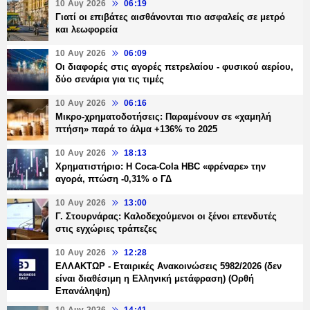
10 Αυγ 2026
06:19
Γιατί οι επιβάτες αισθάνονται πιο ασφαλείς σε μετρό
και λεωφορεία
10 Αυγ 2026
06:09
Οι διαφορές στις αγορές πετρελαίου - φυσικού αερίου,
δύο σενάρια για τις τιμές
10 Αυγ 2026
06:16
Μικρο-χρηματοδοτήσεις: Παραμένουν σε «χαμηλή
πτήση» παρά το άλμα +136% το 2025
10 Αυγ 2026
18:13
Χρηματιστήριο: Η Coca-Cola ΗBC «φρέναρε» την
αγορά, πτώση -0,31% ο ΓΔ
10 Αυγ 2026
13:00
Γ. Στουρνάρας: Καλοδεχούμενοι οι ξένοι επενδυτές
στις εγχώριες τράπεζες
10 Αυγ 2026
12:28
ΕΛΛΑΚΤΩΡ - Εταιρικές Ανακοινώσεις 5982/2026 (δεν
είναι διαθέσιμη η Ελληνική μετάφραση) (Ορθή
Επανάληψη)