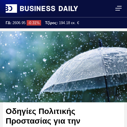
ΓΔ:
2606.95
-0.31%
Τζίρος:
194.18 εκ. €
Τελ. ενημέρωση:
17:25:00
Οδηγίες Πολιτικής
Προστασίας για την