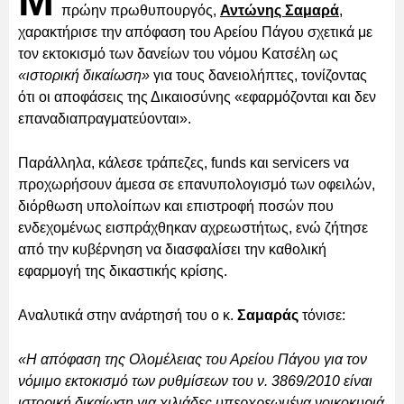
Μ
πρώην πρωθυπουργός,
Αντώνης Σαμαρά
,
χαρακτήρισε την απόφαση του Αρείου Πάγου σχετικά με
τον εκτοκισμό των δανείων του νόμου Κατσέλη ως
«ιστορική δικαίωση»
για τους δανειολήπτες, τονίζοντας
ότι οι αποφάσεις της Δικαιοσύνης «εφαρμόζονται και δεν
επαναδιαπραγματεύονται».
Παράλληλα, κάλεσε τράπεζες, funds και servicers να
προχωρήσουν άμεσα σε επανυπολογισμό των οφειλών,
διόρθωση υπολοίπων και επιστροφή ποσών που
ενδεχομένως εισπράχθηκαν αχρεωστήτως, ενώ ζήτησε
από την κυβέρνηση να διασφαλίσει την καθολική
εφαρμογή της δικαστικής κρίσης.
Αναλυτικά στην ανάρτησή του ο κ.
Σαμαράς
τόνισε:
«Η απόφαση της Ολομέλειας του Αρείου Πάγου για τον
νόμιμο εκτοκισμό των ρυθμίσεων του ν. 3869/2010 είναι
ιστορική δικαίωση για χιλιάδες υπερχρεωμένα νοικοκυριά