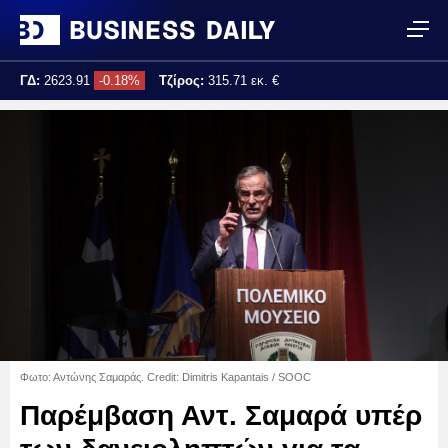
ΓΔ:
2623.91
-0.18%
Τζίρος:
315.71 εκ. €
Τελ. ενημέρωση:
17:25:04
Φωτο: Αντώνης Σαμαράς. Credit: Dimitris Kapantais / SOOC
Παρέμβαση Αντ. Σαμαρά υπέρ