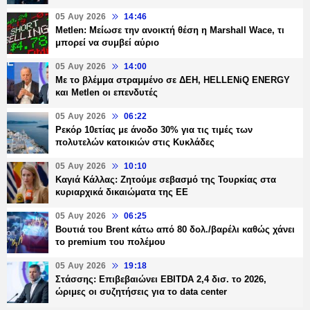
05 Αυγ 2026
14:46
Metlen: Μείωσε την ανοικτή θέση η Marshall Wace, τι
μπορεί να συμβεί αύριο
05 Αυγ 2026
14:00
Με το βλέμμα στραμμένο σε ΔΕΗ, HELLENiQ ENERGY
και Metlen οι επενδυτές
05 Αυγ 2026
06:22
Ρεκόρ 10ετίας με άνοδο 30% για τις τιμές των
πολυτελών κατοικιών στις Κυκλάδες
05 Αυγ 2026
10:10
Καγιά Κάλλας: Ζητούμε σεβασμό της Τουρκίας στα
κυριαρχικά δικαιώματα της ΕΕ
05 Αυγ 2026
06:25
Βουτιά του Brent κάτω από 80 δολ./βαρέλι καθώς χάνει
το premium του πολέμου
05 Αυγ 2026
19:18
Στάσσης: Επιβεβαιώνει EBITDA 2,4 δισ. το 2026,
ώριμες οι συζητήσεις για το data center