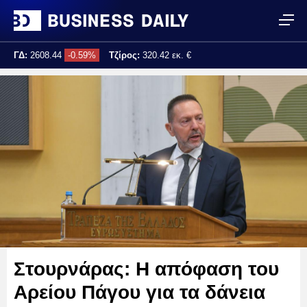
ΓΔ:
2608.44
-0.59%
Τζίρος:
320.42 εκ. €
Τελ. ενημέρωση:
17:25:02
Στουρνάρας: Η απόφαση του
Αρείου Πάγου για τα δάνεια