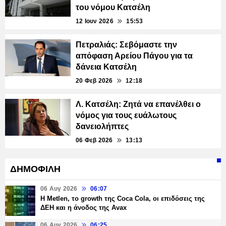
του νόμου Κατσέλη
12 Ιουν 2026
15:53
Πετραλιάς: Σεβόμαστε την
απόφαση Αρείου Πάγου για τα
δάνεια Κατσέλη
20 Φεβ 2026
12:18
Λ. Κατσέλη: Ζητά να επανέλθει ο
νόμος για τους ευάλωτους
δανειολήπτες
06 Φεβ 2026
13:13
ΔΗΜΟΦΙΛΗ
06 Αυγ 2026
06:07
H Metlen, το growth της Coca Cola, οι επιδόσεις της
ΔΕΗ και η άνοδος της Avax
06 Αυγ 2026
06:25