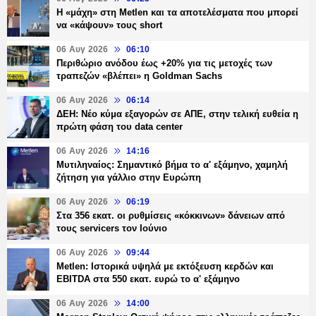
H «μάχη» στη Metlen και τα αποτελέσματα που μπορεί
να «κάψουν» τους short
06 Αυγ 2026
06:10
Περιθώριο ανόδου έως +20% για τις μετοχές των
τραπεζών «βλέπει» η Goldman Sachs
06 Αυγ 2026
06:14
ΔΕΗ: Νέο κύμα εξαγορών σε ΑΠΕ, στην τελική ευθεία η
πρώτη φάση του data center
06 Αυγ 2026
14:16
Μυτιληναίος: Σημαντικό βήμα το α' εξάμηνο, χαμηλή
ζήτηση για γάλλιο στην Ευρώπη
06 Αυγ 2026
06:19
Στα 356 εκατ. οι ρυθμίσεις «κόκκινων» δάνειων από
τους servicers τον Ιούνιο
06 Αυγ 2026
09:44
Metlen: Ιστορικά υψηλά με εκτόξευση κερδών και
EBITDA στα 550 εκατ. ευρώ το α' εξάμηνο
06 Αυγ 2026
14:00