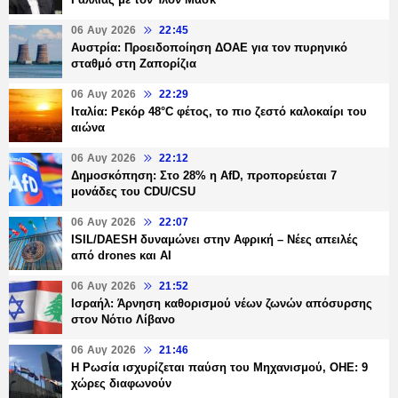
06 Αυγ 2026
22:45
Αυστρία: Προειδοποίηση ΔΟΑΕ για τον πυρηνικό
σταθμό στη Ζαπορίζια
06 Αυγ 2026
22:29
Ιταλία: Ρεκόρ 48°C φέτος, το πιο ζεστό καλοκαίρι του
αιώνα
06 Αυγ 2026
22:12
Δημοσκόπηση: Στο 28% η AfD, προπορεύεται 7
μονάδες του CDU/CSU
06 Αυγ 2026
22:07
ISIL/DAESH δυναμώνει στην Αφρική – Νέες απειλές
από drones και AI
06 Αυγ 2026
21:52
Ισραήλ: Άρνηση καθορισμού νέων ζωνών απόσυρσης
στον Νότιο Λίβανο
06 Αυγ 2026
21:46
Η Ρωσία ισχυρίζεται παύση του Μηχανισμού, ΟΗΕ: 9
χώρες διαφωνούν