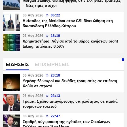
Morgan Stanley: Θετική ψήφος στις ελληνικές τράπεζες
– Νέες τιμές-στόχοι
06 Αυγ 2026
06:22
Η είσοδος της Meridiam στον GSI δίνει ώθηση στη
διασύνδεση Ελλάδας-Κύπρου
06 Αυγ 2026
18:19
Χρηματιστήριο: Λύγισε από το βάρος κινήσεων profit
taking, απώλειες 0,59%
ΕΙΔΗΣΕΙΣ
ΕΠΙΧΕΙΡΗΣΕΙΣ
06 Αυγ 2026
23:18
Υεμένη: 58 νεκροί και δεκάδες τραυματίες σε επίθεση
Χούθι σε στρατό
06 Αυγ 2026
23:13
Τραμπ: Σχέδιο απαγόρευσης υπηκοότητας σε παιδιά
τουριστών τοκετού
06 Αυγ 2026
22:47
Σφοδρή σύγκρουση της ηγέτιδας των Οικολόγων
Γαλλίας με τον Ίλον Μασκ